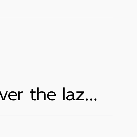
The quick brown fox jumps over the lazy dog