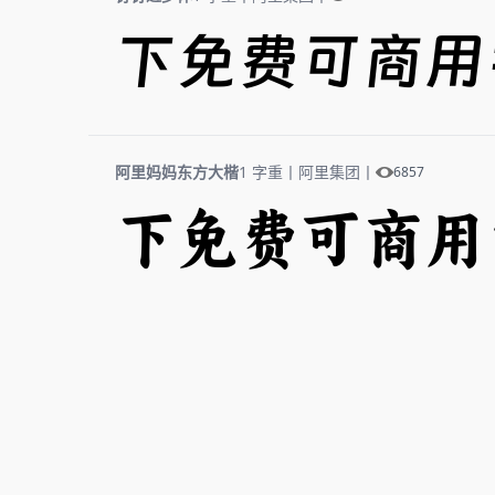
下免费可商用
阿里妈妈东方大楷
1 字重
丨
阿里集团
丨
6857
下免费可商用