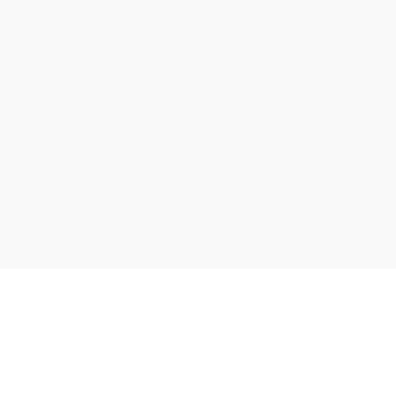
字体
服务