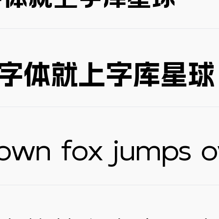
字体就上字库星球