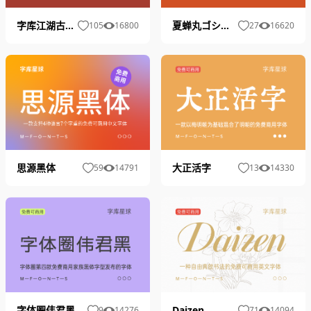
字库江湖古风体
夏蝉丸ゴシック
105
16800
27
16620
大正活字
思源黑体
13
14330
59
14791
字体圈伟君黑
Daizen
9
14276
71
14094