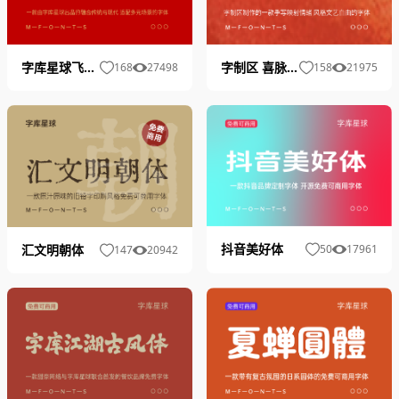
字库星球飞扬体
字制区 喜脉喜欢体
168
27498
158
21975
抖音美好体
汇文明朝体
50
17961
147
20942