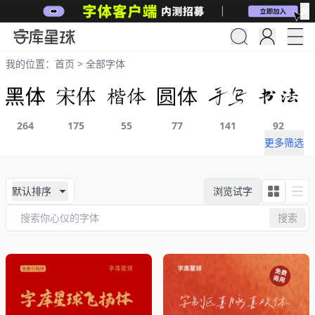
✕
我的位置：
首页
>
全部字体
264
175
55
77
141
92
更多筛选
默认排序
浏览试字
搜索