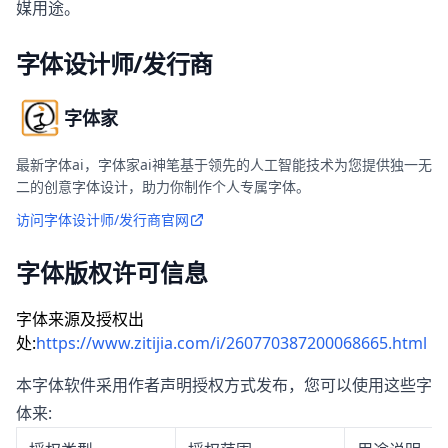
媒用途。
字体设计师/发行商
字体家
最新字体ai，字体家ai神笔基于领先的人工智能技术为您提供独一无
二的创意字体设计，助力你制作个人专属字体。
访问字体设计师/发行商官网
字体版权许可信息
字体来源及授权出
处:
https://www.zitijia.com/i/260770387200068665.html
本字体软件采用作者声明授权方式发布，您可以使用这些字
体来: