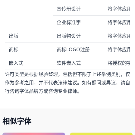
宣传册设计
将字体应用
企业标准字
将字体应用
出版
出版物设计
将字体应用
商标
商标LOGO注册
将字体应用于
嵌入式
软件嵌入式
将授权的字体
许可类型是根据经验整理，包括但不限于上述举例类别，仅
作为参考之用，并不代表法律建议。如有疑问或异议，请自
行咨询字体品牌方或咨询专业律师。
相似字体