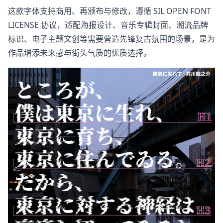
这款字体支持商用、再颁布与修改，遵循 SIL OPEN FONT
LICENSE 协议，适配海报设计、音乐专辑封面、潮流品牌
标识、电子主题文创等需要营造先锋复古氛围的场景，是为
作品增添未来感与街头气质的优质选择。