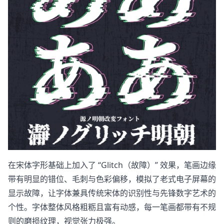
在宋体字形基础上加入了 “Glitch（故障）” 效果，笔画边缘
带有明显的错位、毛刺与色彩偏移，模拟了老式电子屏幕的
显示故障，让字体兼具传统宋体的识别性与先锋数字艺术的
个性。字体整体风格粗粝且富有动感，每一笔画都带有不规
则的磨损纹理，视觉张力极强。