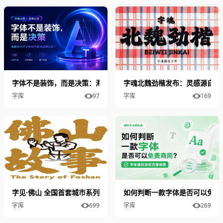
字体不是装饰，而是决策：海报设计中字体如何影响品牌认知？
字魂北魏劲楷发布：灵感源自香
字库
97
字库
169
字见·佛山 全国首套城市系列字体发布
如何判断一款字体是否可以免费
字库
699
字库
269