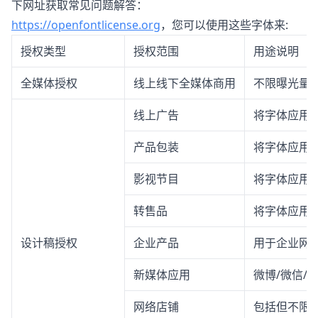
下网址获取常见问题解答：
https://openfontlicense.org
，您可以使用这些字体来:
授权类型
授权范围
用途说明
全媒体授权
线上线下全媒体商用
不限曝光量
线上广告
将字体应用
产品包装
将字体应用
影视节目
将字体应用
转售品
将字体应用
设计稿授权
企业产品
用于企业网站
新媒体应用
微博/微信/
网络店铺
包括但不限