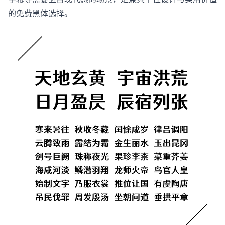
的免费黑体选择。