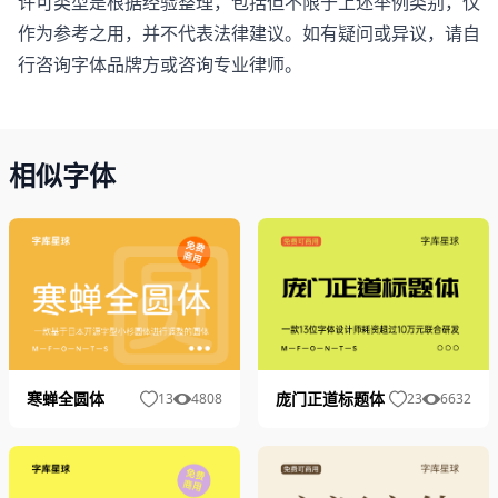
许可类型是根据经验整理，包括但不限于上述举例类别，仅
作为参考之用，并不代表法律建议。如有疑问或异议，请自
行咨询字体品牌方或咨询专业律师。
相似字体
庞门正道标题体
寒蝉全圆体
23
6632
13
4808