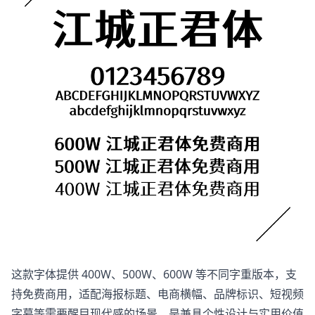
这款字体提供 400W、500W、600W 等不同字重版本，支
持免费商用，适配海报标题、电商横幅、品牌标识、短视频
字幕等需要醒目现代感的场景，是兼具个性设计与实用价值