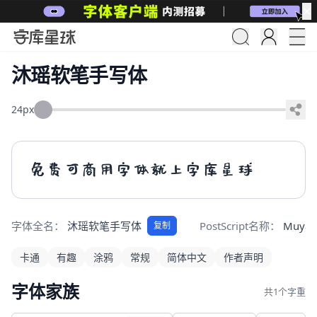
✕
沐瑶软笔手写体
24px
免费可商用字体就上字库星球
字体全名：
沐瑶软笔手写体
PostScript名称：
Muyao-
复制
卡通
有趣
涂鸦
常规
简体中文
作者声明
字体家族
共1个字重