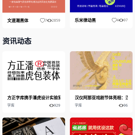
乐米律动黑
文道潮黑体
4
97
7
2859
资讯动态
方正字库携手潘虎设计实验室发布“方正潘虎包装体”
汉仪阿那亚戏剧节体亮相：汉仪
字库
929
字库
96