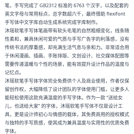
笔，手写完成了 GB2312 标准的 6763 个汉字，以及配套的
英文字母与常用标点，总字数超六千，最终借助 flexifont
手写体中文字库自动生成系统完成字库制作。
沐瑶软笔手写体笔画带有软头毛笔的自然粗细变化，线条随
性柔和，兼具休闲可爱的气质与手写广告字的利落感，没有
传统书法的厚重感，却充满生活气息与亲和力。非常适合用
于休闲漫画、插画、手账排版、文创设计、社交媒体配图等
需要传递温暖与个性的场景，能有效提升设计作品的温度与
记忆点。
沐瑶软笔手写体字体完全免费供个人及商业使用，作者仅保
留创作权，大幅降低了设计团队的字体使用门槛，让更多人
能轻松使用这款充满温度的手写字体。作为一款 “送给女
儿，也送给大家” 的字体，沐瑶软笔手写体不仅是设计工
具，更是设计师初心与情感的载体，其免费商用的授权模式
与独特的手写质感，使其成为兼具温度与实用性的优质免费
字体。