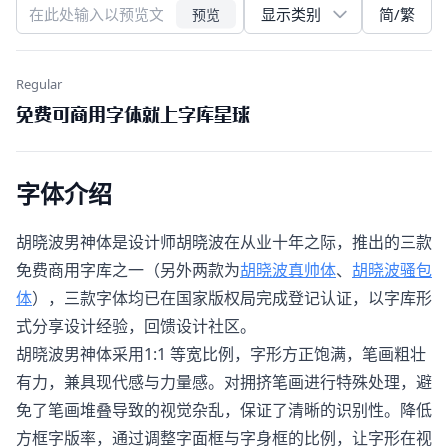
简/繁
预览
Regular
免费可商用字体就上字库星球
字体介绍
胡晓波男神体是设计师胡晓波在从业十年之际，推出的三款
免费商用字库之一（另外两款为
胡晓波真帅体
、
胡晓波骚包
体
），三款字体均已在国家版权局完成登记认证，以字库形
式分享设计经验，回馈设计社区。
胡晓波男神体采用1:1 等宽比例，字形方正饱满，笔画粗壮
有力，兼具现代感与力量感。对拥挤笔画进行特殊处理，避
免了笔画堆叠导致的视觉杂乱，保证了清晰的识别性。降低
方框字版率，通过调整字面框与字身框的比例，让字形在视