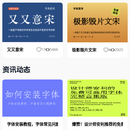
又又意宋
极影毁片文宋
17
5466
4
2925
资讯动态
字体安装教程，字体常见问题解答
爆赞！设计师安利推荐的免费可