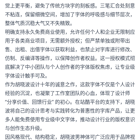
觉上更平衡，避免了传统方块字的刻板感。三笔汇合处刻意
不粘连，保留细微空间，增加了字体的呼吸感与细节层次，
整体气质沉稳大气又不失精致。
明确支持永久免费商业使用，允许任何个人和企业无限制应
用于各类商业项目，无需额外授权；但严禁单独或附带出
售、出租、出借字体以获取利益，也禁止对字库进行修改、
仿制、反编译等操作，以保障创作者权益。这一授权模式彻
底解决了中小团队与个人创作者的字体版权焦虑，让专业级
字体设计触手可及。
作为胡晓波设计十年的诚意之作，这款字体不仅是个人设计
经验的沉淀，也凝聚了工作室团队的心血，体现了设计师
“分享价值、回馈行业” 的初心。在站酷平台的支持下，胡晓
波将自己的设计思考与实践转化为普惠性的字库产品，让更
多人能免费使用专业级中文字体，推动设计行业的版权意识
与创作生态升级。
因风格现代、结构稳定，胡晓波男神体可广泛应用于品牌视