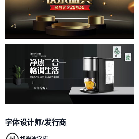
字体设计师/发行商
胡晓波字库