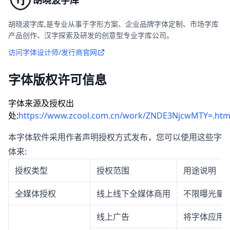
胡晓波字库,是专业从事于字形方案、企业品牌字体定制、市场字库
产品创作、汉字探索及研发的创意型专业字库公司。
访问字体设计师/发行商官网
字体版权许可信息
字体来源及授权出
处:
https://www.zcool.com.cn/work/ZNDE3NjcwMTY=.htm
本字体软件采用作者声明授权方式发布，您可以使用这些字
体来:
授权类型
授权范围
用途说明
全媒体授权
线上线下全媒体商用
不限曝光量
线上广告
将字体应用