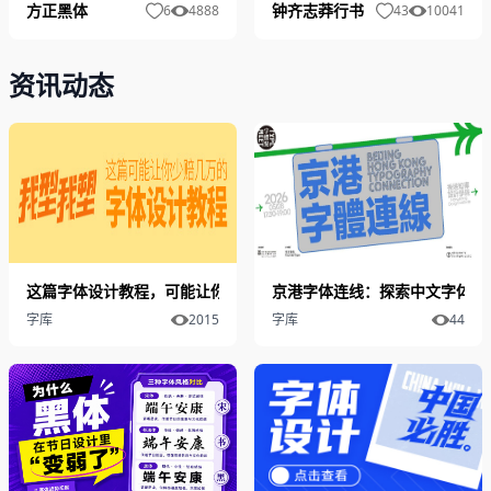
钟齐志莽行书
方正黑体
43
10041
6
4888
资讯动态
这篇字体设计教程，可能让你少赔几万
京港字体连线：探索中文字体设
字库
2015
字库
44