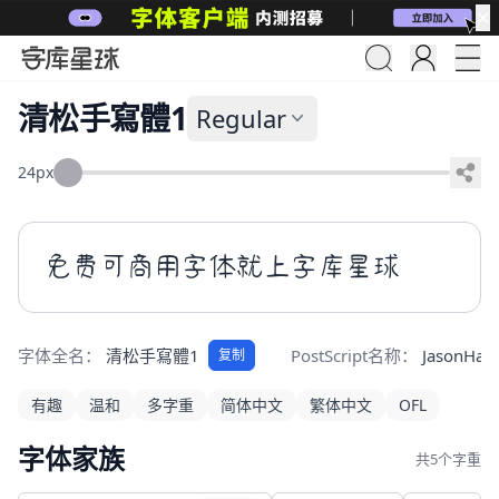
✕
清松手寫體1
Regular
24px
免费可商用字体就上字库星球
字体全名：
清松手寫體1
PostScript名称：
JasonHan
复制
有趣
温和
多字重
简体中文
繁体中文
OFL
字体家族
共5个字重