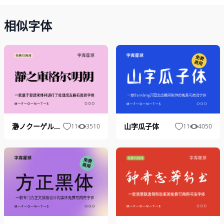
相似字体
瀞ノクーゲル明朝
山字瓜子体
11
3510
11
4050