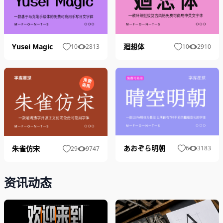
Yusei Magic
廻想体
10
2813
10
2910
あおぞら明朝
朱雀仿宋
6
3183
29
9747
资讯动态