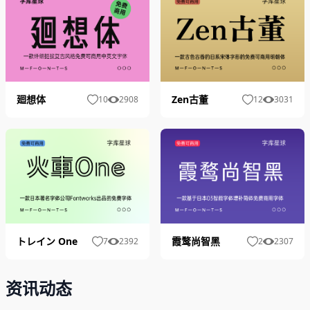
Zen古董
廻想体
12
3031
10
2908
トレイン One
霞鹜尚智黑
7
2392
2
2307
资讯动态