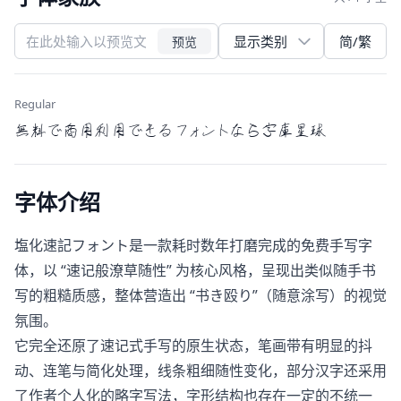
简/繁
预览
Regular
無料で商用利用できるフォントなら字庫星球
字体介绍
塩化速記フォント是一款耗时数年打磨完成的免费手写字
体，以 “速记般潦草随性” 为核心风格，呈现出类似随手书
写的粗糙质感，整体营造出 “书き殴り”（随意涂写）的视觉
氛围。
它完全还原了速记式手写的原生状态，笔画带有明显的抖
动、连笔与简化处理，线条粗细随性变化，部分汉字还采用
了作者个人化的略字写法，字形结构也存在一定的不统一