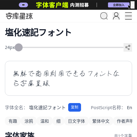
✕
塩化速記フォント
24px
無料で商用利用できるフォントな
ら字庫星球
字体全名：
塩化速記フォント
PostScript名称：
Enka
复制
有趣
涂鸦
温和
细
日文字体
繁体中文
作者声明
字体家族
共1个字重