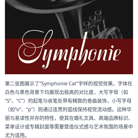
​第二张图展示了“Symphonie Cat”字样的视觉效果。字体在
白色与黑色背景下均展现出极高的对比度，大写字母（如
“S”、“C”）的起笔与收笔处带有精致的卷曲装饰，小写字母
（如“o”、“p”）则通过连贯的弧线保持视觉流动感。这种华
丽与易读性并存的特性，使其在婚礼文具、高端品牌标识、
菜单设计或专辑封面等需要营造仪式感与艺术氛围的场景中
尤为适用。