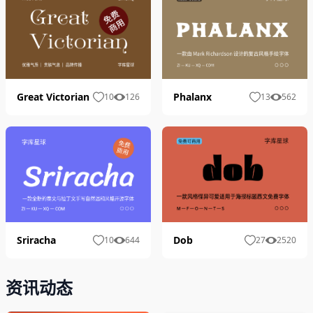
Phalanx
Great Victorian
13
562
10
126
Dob
Sriracha
27
2520
10
644
资讯动态