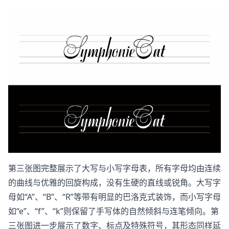
第三张图完整展示了大写与小写字母表，所有字母均由连续
的曲线与优雅的回旋构成，没有生硬的直线或锐角。大写字
母如“A”、“B”、“R”等带有明显的巴洛克式装饰，而小写字母
如“e”、“f”、“k”则保留了手写体的自然倾斜与连笔倾向。第
三张图进一步展示了数字、标点及特殊符号，其形态同样延