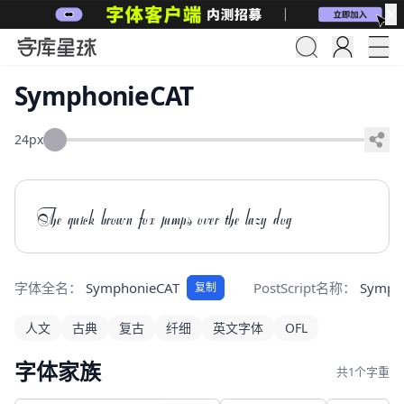
✕
SymphonieCAT
24px
The quick brown fox jumps over the lazy dog
字体全名：
SymphonieCAT
PostScript名称：
Symph
复制
人文
古典
复古
纤细
英文字体
OFL
字体家族
共1个字重