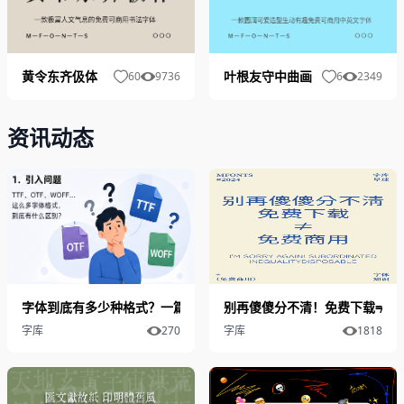
黄令东齐伋体
叶根友守中曲画
60
9736
6
2349
资讯动态
字体到底有多少种格式？一篇讲清楚
别再傻傻分不清！免费下载≠免
字库
270
字库
1818