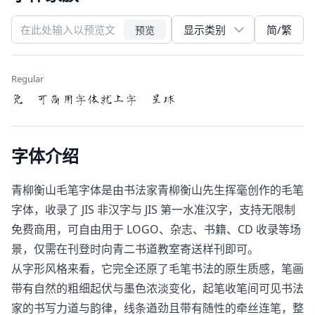
简/繁
预览
Regular
免 可商用字体就上字 星球
字体介绍
青柳衡山毛笔字体是由书法家青柳衡山先生挥毫创作的毛笔
字体，收录了 JIS 非汉字与 JIS 第一水准汉字，支持无限制
免费商用，可自由用于 LOGO、杂志、书籍、CD 收录等场
景，仅需在刊登时向青二书道教室寄送样刊即可。
从字形风格来看，它完全还原了毛笔书法的原生质感，笔画
带有自然的粗细起伏与墨色浓淡变化，起笔收笔间可见书法
家的书写力道与韵律，线条遒劲且带有随性的牵丝连笔，整