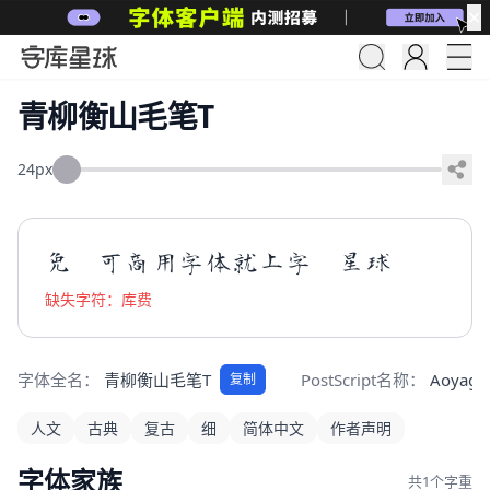
✕
青柳衡山毛笔T
24px
免　可商用字体就上字　星球
缺失字符：库费
字体全名：
青柳衡山毛笔T
PostScript名称：
Aoyagi
复制
人文
古典
复古
细
简体中文
作者声明
字体家族
共1个字重