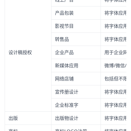
产品包装
将字体应用
影视节目
将字体应用
转售品
将字体应用
设计稿授权
企业产品
用于企业网站
新媒体应用
微博/微信/
网络店铺
包括但不限
宣传册设计
将字体应用
企业标准字
将字体应用
出版
出版物设计
将字体应用