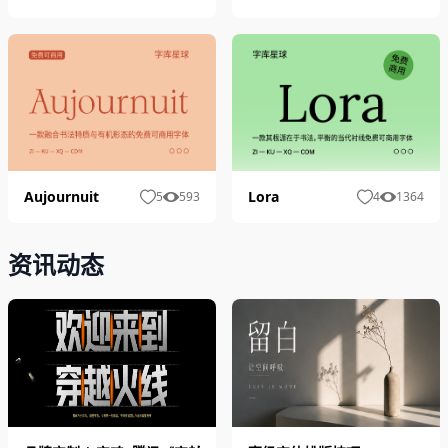
Aujournuit
Lora
5
593
4
1364
资讯动态