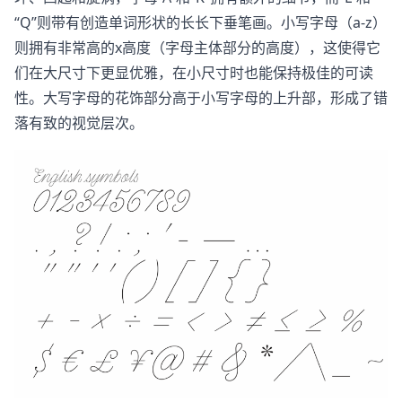
“Q”则带有创造单词形状的长长下垂笔画。小写字母（a-z）
则拥有非常高的x高度（字母主体部分的高度），这使得它
们在大尺寸下更显优雅，在小尺寸时也能保持极佳的可读
性。大写字母的花饰部分高于小写字母的上升部，形成了错
落有致的视觉层次。