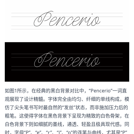
如图1所示，在经典的黑白背景对比中，“Pencerio”一词直
观展现了设计精髓。字体完全由均匀、纤细的单线构成，模
仿了尖头笔书写时最自然的“发丝”状态，而非施加压力后的
粗笔。这使得字体在黑色背景下呈现为精致的白色骨架，在
白色背景下则如细腻的墨线，通透、轻盈且极具现代感。同
时，字母“P”、“e”、“r”、“i”、“o”的连笔与曲线，尤其是“P”