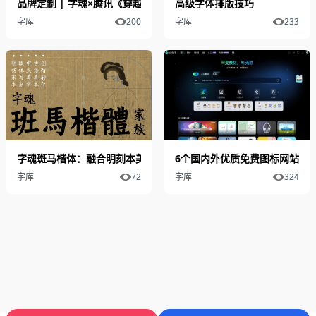
品牌定制 | 字魂×腾讯《穿越火线》定制字体发布
高级字体排版技巧
字库
200
字库
233
字魂斑马楷体：融合明刻本美学的现代楷体字体
6个国内外优质免费图标网站推
字库
72
字库
324