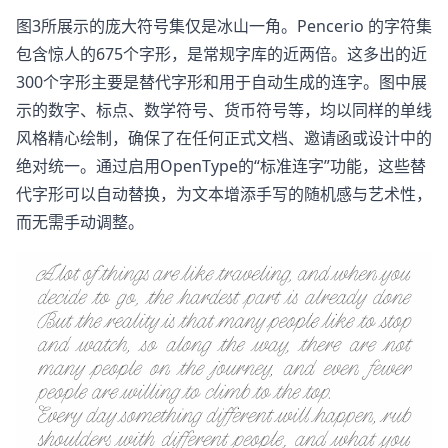
图3所展示的庞大符号集仅是冰山一角。Pencerio 的字符集
包含惊人的675个字形，是常规字库的近两倍。这多出的近
300个字形主要是替代字形和用于自动生成的连字。图中展
示的数字、标点、数学符号、货币符号等，均以同样的单线
风格精心绘制，确保了在任何正式文档、邀请函或设计中的
绝对统一。通过启用OpenType的“标准连字”功能，这些替
代字形可以自动替换，为文本增添手写的随机感与艺术性，
而无需手动调整。