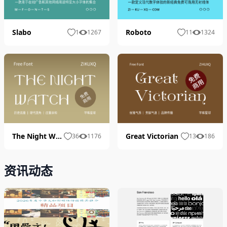
Slabo
Roboto
1
1267
11
1324
The Night Watch
Great Victorian
36
1176
13
186
资讯动态