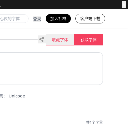
✕
加入社群
客户端下载
登录
收藏字体
获取字体
集：
Unicode
共1个字重