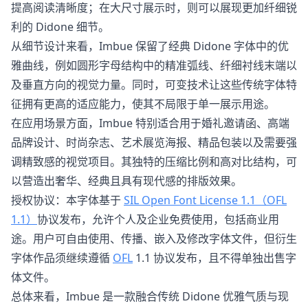
提高阅读清晰度；在大尺寸展示时，则可以展现更加纤细锐
利的 Didone 细节。
从细节设计来看，Imbue 保留了经典 Didone 字体中的优
雅曲线，例如圆形字母结构中的精准弧线、纤细衬线末端以
及垂直方向的视觉力量。同时，可变技术让这些传统字体特
征拥有更高的适应能力，使其不局限于单一展示用途。
在应用场景方面，Imbue 特别适合用于婚礼邀请函、高端
品牌设计、时尚杂志、艺术展览海报、精品包装以及需要强
调精致感的视觉项目。其独特的压缩比例和高对比结构，可
以营造出奢华、经典且具有现代感的排版效果。
授权协议：本字体基于
SIL Open Font License 1.1（OFL
1.1）
协议发布，允许个人及企业免费使用，包括商业用
途。用户可自由使用、传播、嵌入及修改字体文件，但衍生
字体作品须继续遵循
OFL
1.1 协议发布，且不得单独出售字
体文件。
总体来看，Imbue 是一款融合传统 Didone 优雅气质与现