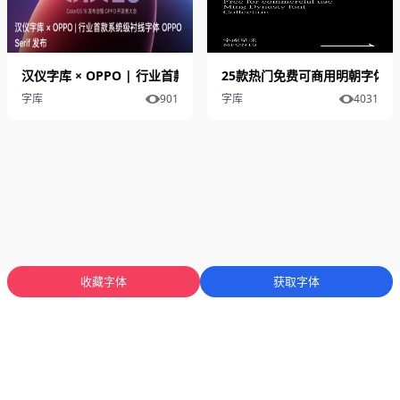
汉仪字库 × OPPO | 行业首款系统级衬线字体 OPPO Serif 发布
25款热门免费可商用明朝字体合
字库
901
字库
4031
收藏字体
获取字体