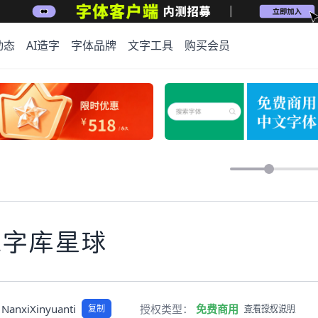
动态
AI造字
字体品牌
文字工具
购买会员
上字库星球
NanxiXinyuanti
授权类型：
免费商用
复制
查看授权说明