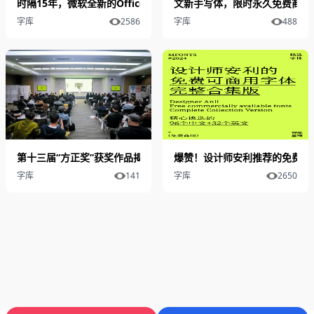
时隔15年，微软全新的Office字体Aptos是如何设计出来的？
文新手写体，限时永久免费商用
字库
2586
字库
488
第十三届“方正奖”获奖作品揭晓 “字创未来”设计论坛圆满举办
爆赞！设计师安利推荐的免费可
字库
141
字库
2650