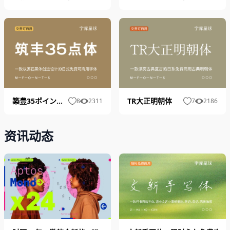
築豊35ポイントゴチック
TR大正明朝体
8
2311
7
2186
资讯动态