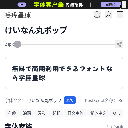
✕
けいなん丸ポップ
24px
無料で商用利用できるフォントな
ら字庫星球
字体全名：
けいなん丸ポップ
PostScript名称：
Kei
复制
有趣
涂鸦
温和
超粗
日文字体
繁体中文
OFL
字体家族
共1个字重