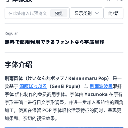
简/繁
预览
Regular
無料で商用利用できるフォントなら字庫星球
字体介绍
荆南圆体（けいなん丸ポップ / Keinanmaru Pop）
是一
款基于
源暎ぽっぷる
（GenEi Pople）
与
荆南波波黑
混排
字体
优化制作的免费商用字体。字体由
Yuzunoka
在原有
字形基础上进行日文字形调整，并进一步加入系统性的圆角
加工，使其在保留 POP 字体轻松活泼特征的同时，呈现更
加柔和、亲切的视觉效果。