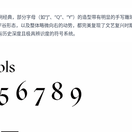
经典，部分字母（如“J”、“Q”、“Y”）的造型带有明显的手写雕琢
的独特字谷形态，以及整体略微向右的动势，都完美复现了文艺复兴
有历史深度且极具辨识度的符号系统。