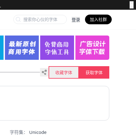
✕
加入社群
登录
收藏字体
获取字体
字符集：
Unicode