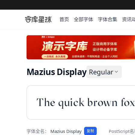
首页
全部字体
字体合集
资讯
Mazius Display
Regular
The quick brown fox
字体全名：
Mazius Display
PostScrip
复制