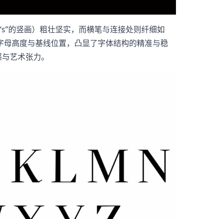
”、“s”的竖画）粗壮坚实，而横笔与连接处则纤细如
字母高度与基线位置，凸显了字体结构的精准与稳
感与艺术张力。