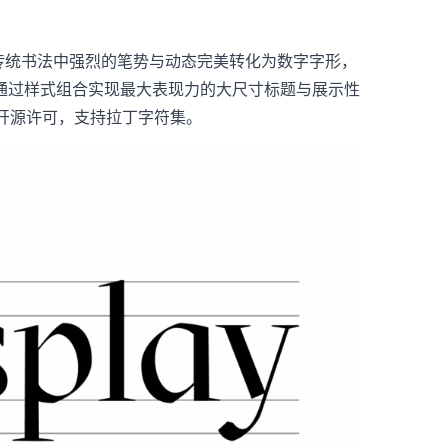
，将传统书法中强烈的笔势与动态完美转化为数字字形，
通过样式组合实现最大表现力的大尺寸标题与展示性
遵循SIL开源许可，支持拉丁字符集。