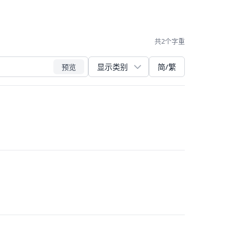
共2个字重
简/繁
预览