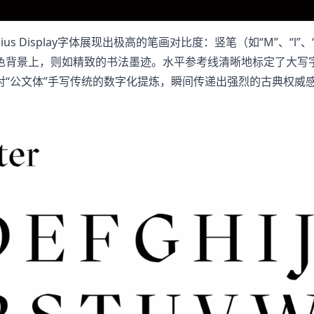
s Display字体展现出极高的笔画对比度：竖笔（如“M”、“l
色背景上，则如精致的书法墨迹。水平参考线清晰地标定了大写
对“公文体”手写传统的数字化提炼，瞬间传递出强烈的古典权威