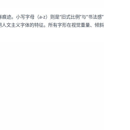
痕迹。小写字母（a-z）则是“旧式比例”与“书法感”
时期人文主义字体的特征。所有字形在视觉重量、倾斜