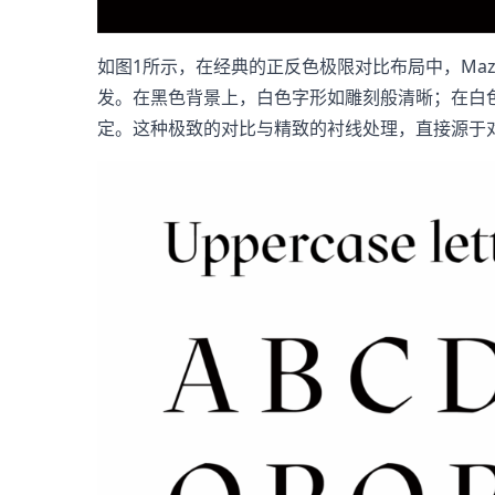
如图1所示，在经典的正反色极限对比布局中，Maziu
发。在黑色背景上，白色字形如雕刻般清晰；在白
定。这种极致的对比与精致的衬线处理，直接源于