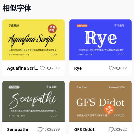
相似字体
Rye
Aguafina Script
9
612
6
2317
Senopathi
GFS Didot
46
2389
2
322