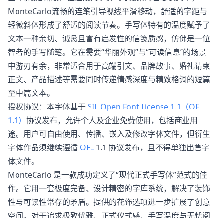
MonteCarlo流畅的连笔引导视线平滑移动，舒适的字距与
轻微斜体形成了舒适的阅读节奏。手写体特有的温度赋予了
文本一种亲切、诚恳且富有启发性的信笺质感，仿佛是一位
智者的手写随笔。它在需要“华丽外观”与“可读信息”的场景
中游刃有余，非常适合用于高端引文、品牌故事、婚礼请柬
正文、产品描述等需要同时传递情感深度与精致格调的短篇
至中篇文本。
授权协议：本字体基于
SIL Open Font License 1.1（OFL
1.1）
协议发布，允许个人及企业免费使用，包括商业用
途。用户可自由使用、传播、嵌入及修改字体文件，但衍生
字体作品须继续遵循
OFL
1.1 协议发布，且不得单独出售字
体文件。
MonteCarlo 是一款成功定义了“现代正式手写体”范式的佳
作。它用一套极度完备、设计精密的字库系统，解决了装饰
性与可读性常存的矛盾。提供的花饰选项进一步扩展了创意
空间。对于追求极致优雅、正式仪式感、手写温度与无忧阅