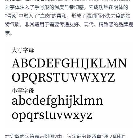
为字体注入了手写般的温度与亲切感。它成功地在明体的
“骨架”中融入了“血肉”的柔和，形成了温润而不失力度的独
特气质，非常适用于需要传递友好、现代、精致感的品牌视
觉。
在完整的字符表示例图2中，汉字部分继承自“源ノ明朝”，