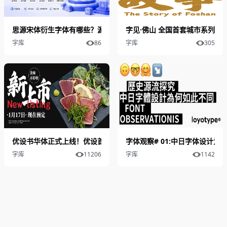
思源宋体衍生字体有哪些？源样明体、昭源宋体、装甲明朝等6款开
字见·佛山 全国首套城市系列字
字库
86
字库
305
优设书华体正式上线！优设首款可商用手写书法字体火热下载中
字体观察# 01:中日字体设计
字库
11206
字库
1142