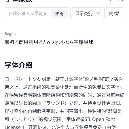
简/繁
预览
Regular
無料で商用利用できるフォントなら字庫星球
字体介绍
コーポレートやわ明是一款在开源字体“源ノ明朝”的坚实骨
架之上，通过系统的视觉柔化处理而衍生的免费日文字体。
在保留经典明朝体清晰结构和印刷感的同时，通过对笔画终
端施以显著的圆角（ラウンド）处理，并换用设计更圆润、
尺寸略小的自制假名字形，共同营造出一种独特的“湿润柔
和（しっとり）”的视觉氛围。字体遵循SIL Open Font
License 1.1开源协议，允许个人与商业项目免费自由使