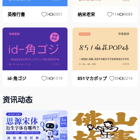
英椎行書
纳米老宋
3
2051
114
9089
851マカポップ
id-角ゴジ
30
2214
3
1519
资讯动态