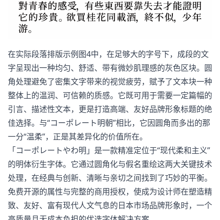
在实际段落排版示例图4中，在足够大的字号下，成段的文
字呈现出一种均匀、舒适、带有微妙肌理感的灰色区块。圆
角处理避免了密集文字带来的视觉疲劳，赋予了文本块一种
整体上的温润、可信赖的质感。它既可用于需要一定篇幅的
引言、描述性文本，更是打造高端、友好品牌形象标题的绝
佳选择。与“コーポレート明朝”相比，它因圆角而多出的那
一分“温柔”，正是其差异化的价值所在。
「コーポレートやわ明」是一款精准定位于“现代柔和主义”
的明体衍生字体。它通过圆角化与假名重绘这两大关键技术
处理，在经典与创新、清晰与亲切之间找到了巧妙的平衡。
免费开源的属性与完整的商用授权，使成为设计师在塑造精
致、友好、富有现代人文气息的日本市场品牌形象时，一个
高质量且无成本负担的优选字体解决方案。