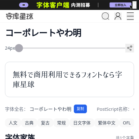
✕
コーポレートやわ明
24px
無料で商用利用できるフォントなら字
庫星球
字体全名：
コーポレートやわ明
PostScript名称：
Co
复制
人文
古典
复古
常规
日文字体
繁体中文
OFL
字体家族
共1个字重