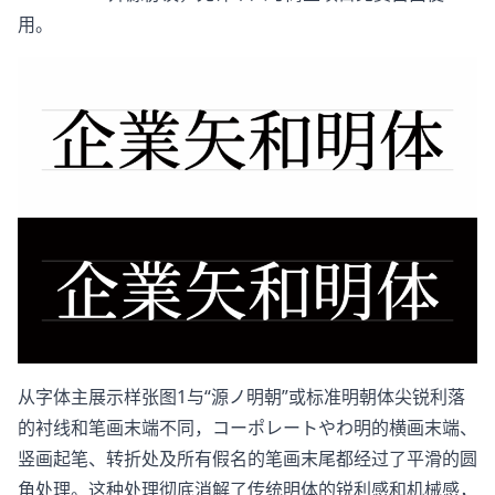
用。
从字体主展示样张图1与“源ノ明朝”或标准明朝体尖锐利落
的衬线和笔画末端不同，コーポレートやわ明的横画末端、
竖画起笔、转折处及所有假名的笔画末尾都经过了平滑的圆
角处理。这种处理彻底消解了传统明体的锐利感和机械感，