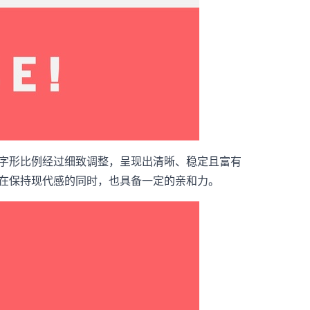
，字形比例经过细致调整，呈现出清晰、稳定且富有
体在保持现代感的同时，也具备一定的亲和力。