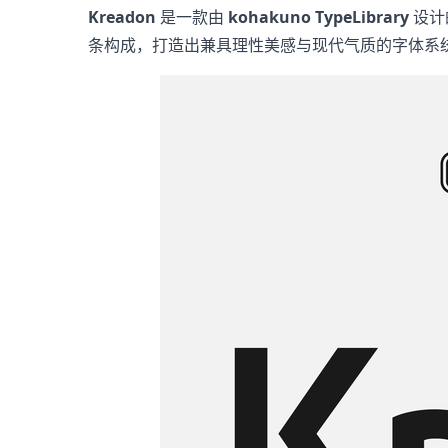
Kreadon
是一款由
kohakuno TypeLibrary
设计
条构成，打造出兼具理性美感与现代气质的字体系