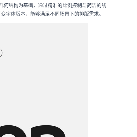
体设计以几何结构为基础，通过精准的比例控制与简洁的线
old，并支持可变字体版本，能够满足不同场景下的排版需求。