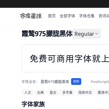
首页
全部字体
字体合集
资讯
霞鹜975朦胧黑体
Regular
免费可商用字体就
字体全名：
霞鹜975朦胧黑体
PostScri
复制
人文
古典
复古
多字重
简体中文
繁体中
字体家族