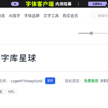
动态
AI造字
字体品牌
文字工具
购买会员
上字库星球
pt名称：
Lxgw975HazyGoSC
授权类型：
免费商用
复制
查看
文
OFL