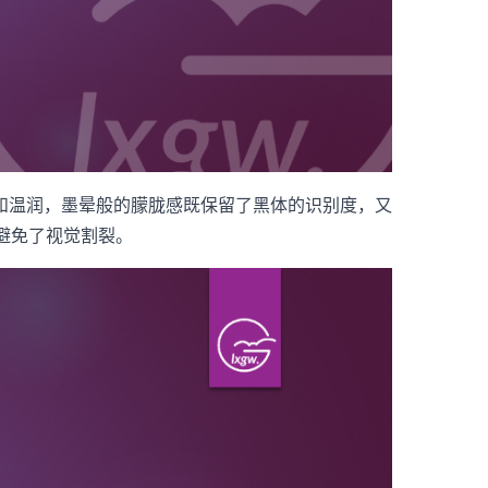
和温润，墨晕般的朦胧感既保留了黑体的识别度，又
避免了视觉割裂。