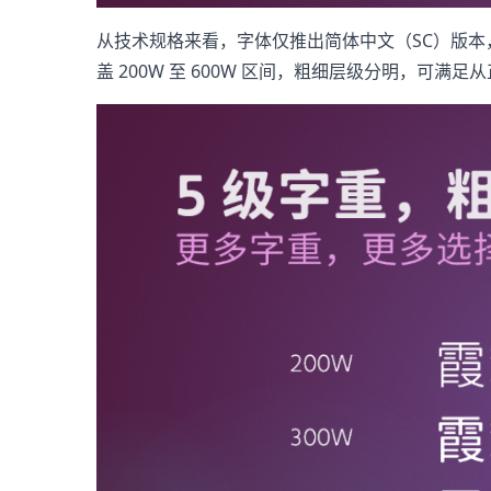
从技术规格来看，字体仅推出简体中文（SC）版本，
盖 200W 至 600W 区间，粗细层级分明，可