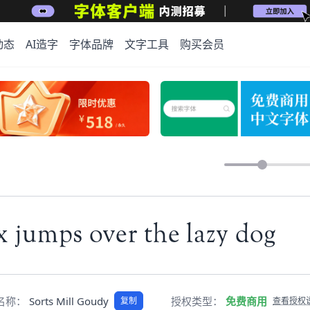
动态
AI造字
字体品牌
文字工具
购买会员
 jumps over the lazy dog
pt名称：
Sorts Mill Goudy
授权类型：
免费商用
复制
查看授权