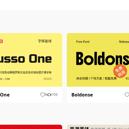
 One
Boldonse
8
709