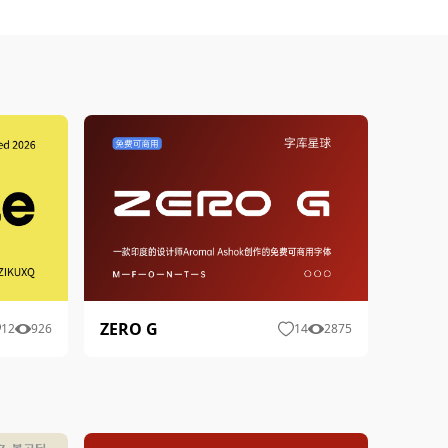
ZERO G
12
926
14
2875