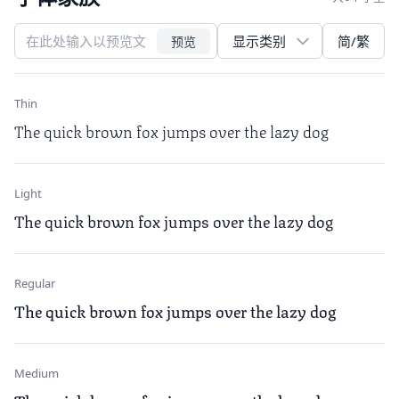
简/繁
预览
Thin
The quick brown fox jumps over the lazy dog
Light
The quick brown fox jumps over the lazy dog
Regular
The quick brown fox jumps over the lazy dog
Medium