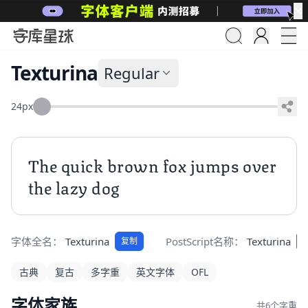
✕
Texturina
Regular
24px
The quick brown fox jumps over 
the lazy dog
字体全名：
Texturina
PostScript名称：
Texturina
复制
古典
复古
多字重
英文字体
OFL
字体家族
共6个字重