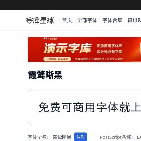
首页
全部字体
字体合集
资讯
霞鹜晰黑
免费可商用字体就
字体全名：
霞鹜晰黑
PostScript名称：
L
复制