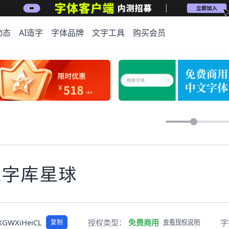
动态
AI造字
字体品牌
文字工具
购买会员
上字库星球
XGWXiHeiCL
授权类型：
免费商用
字
复制
查看授权说明