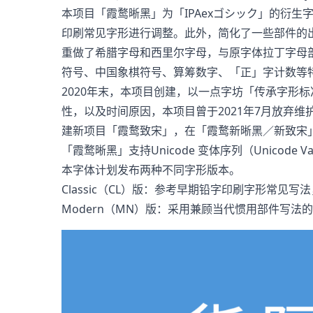
本项目「霞鹜晰黑」为「IPAexゴシック」的衍
印刷常见字形进行调整。此外，简化了一些部件的
重做了希腊字母和西里尔字母，与原字体拉丁字母
符号、中国象棋符号、算筹数字、「正」字计数等
2020年末，本项目创建，以一点字坊「传承字形标
性，以及时间原因，本项目曾于2021年7月放弃维
建新项目「霞鹜致宋」，在「霞鹜新晰黑／新致宋
「霞鹜晰黑」支持Unicode 变体序列（Unicode V
本字体计划发布两种不同字形版本。
Classic（CL）版：参考早期铅字印刷字形常
Modern（MN）版：采用兼顾当代惯用部件写