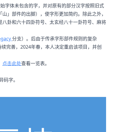
原始字体未包含的字，并对原有的部分汉字按照旧式
「山」部件的出脚），使字形更加简约。除此之外，
经八卦和六十四卦符号、太玄经八十一卦符号、麻将
egacy
分支）。后由于传承字形部件规则的复杂
续完善，2024年春，本人决定重启该项目，并创
，
点击此处
查看一览表。
的异码字。