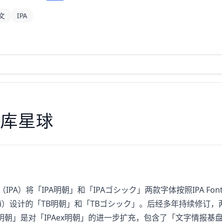
文
IPA
库星球
A）将「IPA明朝」和「IPAゴシック」两款字体按照IPA Font
ayashi）设计的「TB明朝」和「TBゴシック」。后经多年持续修订，
mj明朝」是对「IPAex明朝」的进一步扩充，包含了「文字情报基