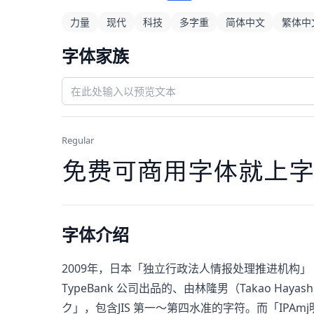
力量
现代
科技
多字重
简体中文
繁体中
字体家族
Regular
免费可商用字体就上字
字体介绍
2009年，日本「独立行政法人情报处理推进机构」（IP
TypeBank 公司出品的、由林隆男（Takao H
ク」，包含JIS 第一～第四水准的字符。而「IPA