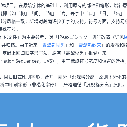
生字体项目，在原始字体的基础上，利用原有的部件和笔形，增补
出脚（如「枸」「间」「陶」「岗」等字中「口」「日」「缶」
部分风格一致；新增对越南语拉丁字的支持。符号方面，支持易
特殊符号。
准化文件」为主要参考，对「IPAexゴシック」进行改造（详见
l
护并归档。由于近来「
霞鹜新晰黑
」和「
霞鹜新致宋
」的发布和持
」基础上回归旧字形写法，原有「霞鹜晰黑」推倒重来。
ariation Sequences，UVS），用于标点符号宽度和位置的选择
见写法，回归旧式印刷字形，合并一部分「源规格分离」原则下分化
法的折中印刷字形（非楷化字形），严格遵循「源规格分离」原则。