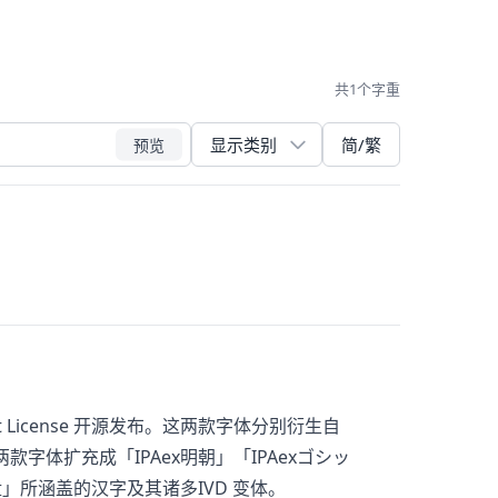
共1个字重
简/繁
预览
 License 开源发布。这两款字体分别衍生自
两款字体扩充成「IPAex明朝」「IPAexゴシッ
盘」所涵盖的汉字及其诸多IVD 变体。