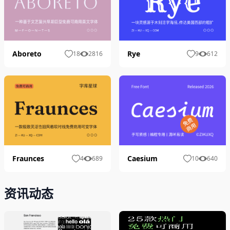
Aboreto
Rye
18
2816
9
612
Fraunces
Caesium
4
689
10
640
资讯动态