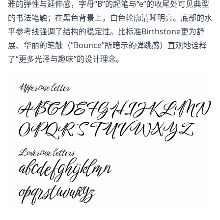
雅的弹性与延伸感，字母“B”的起笔与“e”的收尾处可见典型
的书法笔触；在黑色背景上，白色轮廓清晰明亮。底部的水
平参考线强调了结构的稳定性。比标准Birthstone更为舒
展、华丽的笔触（“Bounce”所暗示的弹跳感）直观地诠释
了“更多光泽与趣味”的设计理念。