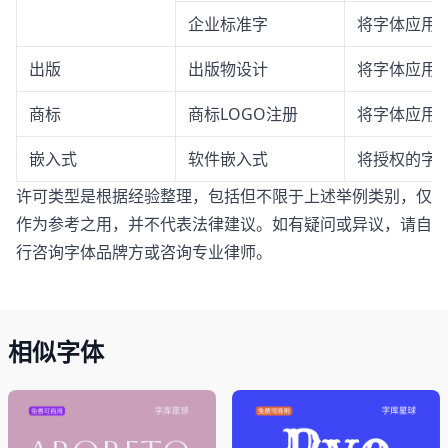
企业标准字
将字体应用
出版
出版物设计
将字体应用
商标
商标LOGO注册
将字体应用于
嵌入式
软件嵌入式
将授权的字体
许可类型是根据经验整理，包括但不限于上述举例类别，仅
作为参考之用，并不代表法律建议。如有疑问或异议，请自
行咨询字体品牌方或咨询专业律师。
相似字体