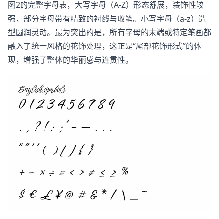
图2的完整字母表，大写字母（A-Z）形态舒展，装饰性较
强，部分字母带有精致的衬线与收笔。小写字母（a-z）造
型圆润灵动。最为突出的是，所有字母的末端或特定笔画都
融入了统一风格的花饰处理，这正是“尾部花饰形式”的体
现，增强了整体的华丽感与连贯性。