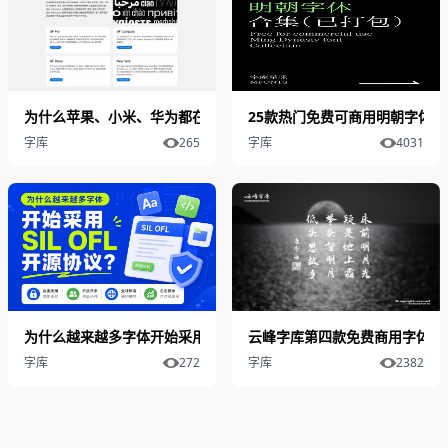
为什么苹果、小米、华为都在做自己的字体？
25款热门免费可商用明朝字体合
字库
265
字库
4031
为什么越来越多字体开始采用 SIL OFL 开源协议？
云峰字库第四款免费商用字体《
字库
272
字库
2382