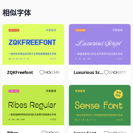
相似字体
ZQKFreefont
Luxurious Script
6
2340
32
2011
Ribes
6
565