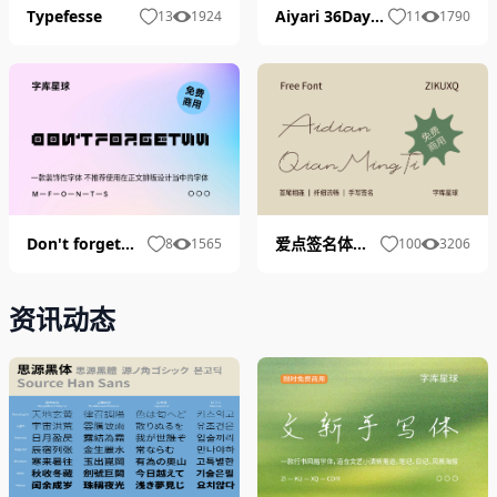
Typefesse
Aiyari 36Daysoftype
13
1924
11
1790
Don't forgetWW
爱点签名体英文
8
1565
100
3206
资讯动态