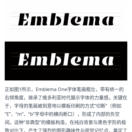
正如图1所示，Emblema One字体笔画粗壮，带有统一的
右倾角度，继承了维多利亚时代展示字体的力量感。关键在
于，字母的笔画被刻意地以模板印刷的方式“切断”（例如
“E”、“m”、“b”字母中的横向断口），形成了内部的负空
间。这种“非典型”的模板构造，在纯白背景与黑色字形的极
致对比下，产生了强烈的图形趣味性与视觉记忆点，奠定了