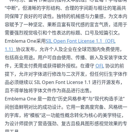
“中断”，但清晰的字形结构、合理的字间距与粗壮的笔画共
同保障了良好的可读性。独特的机械感与力量感，为文本内
容赋予了一种坚定、果断且富有现代感的宣言气质，适用于
需要强烈视觉吸引和个性表达的标题、口号及短篇引文。
Emblema One采用
SIL Open Font License 1.1（OFL
1.1）
协议发布，允许个人及企业在全球范围内免费使用，
包括商业用途。用户可自由使用、传播、嵌入及安装字体文
件，无需支付费用或获得额外授权。在遵守
OFL
协议的前
提下，允许对字体进行修改与二次开发，但任何衍生字体作
品必须继续以 SIL Open Font License 1.1 进行开源发布，
且不得单独将字体文件作为商品进行出售。
Emblema One 是一款在“历史风格参考”与“现代构造手法”
间创造鲜明对比的成功设计。它用一套高度完备、风格统一
的字库，将“模板”这一功能性概念转化为核心的美学特征，
为设计师提供了营造强劲、复古且极具图形感视觉效果的专
用工具。