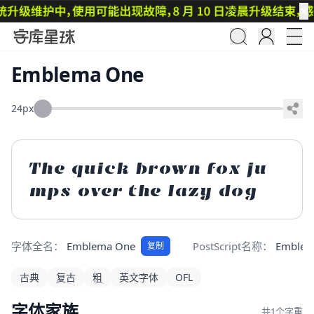
✕
Emblema One
24px
The quick brown fox ju
mps over the lazy dog
字体全名：
Emblema One
PostScript名称：
Emblem
复制
古典
复古
粗
英文字体
OFL
字体家族
共1个字重