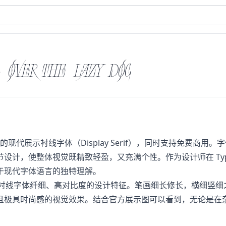
s over the lazy dog
的现代展示衬线字体（Display Serif），同时支持免费商
，使整体视觉既精致轻盈，又充满个性。作为设计师在 TypeTy
于现代字体语言的独特理解。
one 风格衬线字体纤细、高对比度的设计特征。笔画细长修长，横
且极具时尚感的视觉效果。结合官方展示图可以看到，无论是在