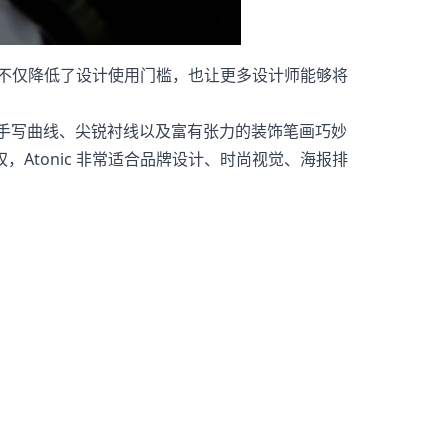
这不仅降低了设计使用门槛，也让更多设计师能够将
将自然手写曲线、尖锐衬线以及富有张力的装饰笔画巧妙
tonic 非常适合品牌设计、时尚视觉、海报排