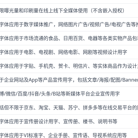
限曝光量和印刷量在线上线下全媒体使用（不含嵌入授权）
字体应用于数字媒体推广，网络图片广告/视频广告/电视广告等
字体应用于市场流通的食品、日用百货、电器等各类实物产品包
字体应用于电影、电视剧、网络电影、网剧等视频设计用字
字体应用于字贴、手机壳、贺卡、明信片、等实体商品作为设计
于企业网站及App等产品宣传用字，包括文章/海报/配图/Banne
博/微信/百度/抖音/头条/B站等新媒体平台企业宣传用字
括但不限于京东、淘宝、天猫、苏宁、拼多多等在线交易平台的
字体应用于宣传册设计用字、宣传册、楼书、说明书等
字体应用于VI标准字、企业手册、宣传语、导视系统应用等