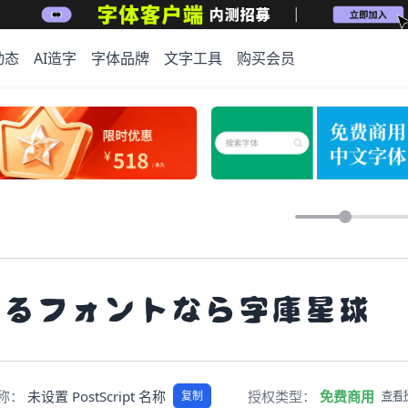
动态
AI造字
字体品牌
文字工具
购买会员
きるフォントなら字庫星球
名称：
未设置 PostScript 名称
授权类型：
免费商用
复制
查看