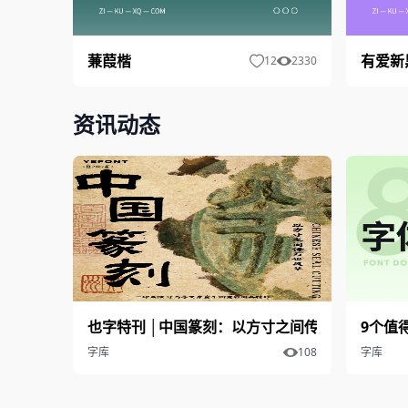
蒹葭楷
有爱新
12
2330
资讯动态
也字特刊 │中国篆刻：以方寸之间传万世风华
9个值
字库
108
字库