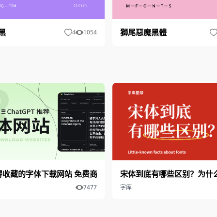
黑
獅尾惡魔黑體
4
1054
得收藏的字体下载网站 免费商用字体资源汇总
宋体到底有哪些区别？为什么
7477
字库