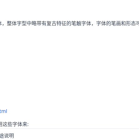
用字体，整体字型中略带有复古特征的笔触字体，字体的笔画和形
html
这些字体来:
途说明