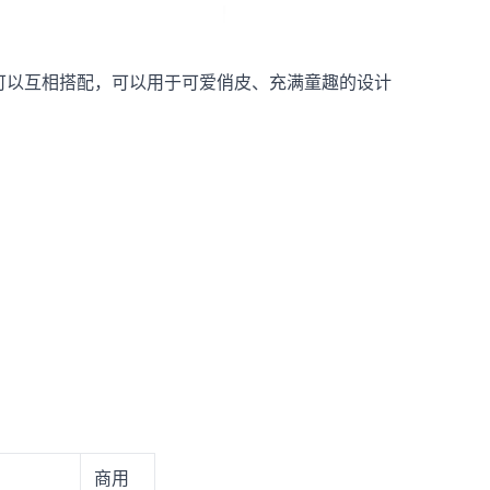
态可以互相搭配，可以用于可爱俏皮、充满童趣的设计
商用