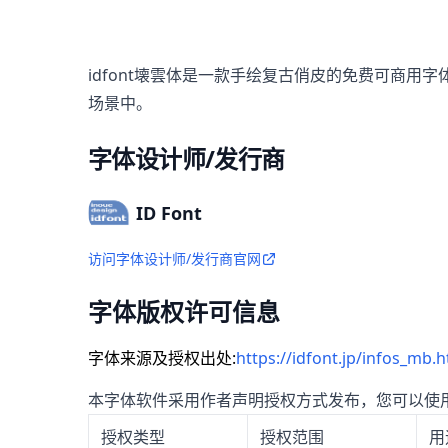
idfont壊雲体是一款手绘复古俏皮的免费可商
场景中。
字体设计师/发行商
ID Font
访问字体设计师/发行商官网
字体版权许可信息
字体来源及授权出处:
https://idfont.jp/infos_mb.
本字体软件采用作者声明授权方式发布，您可以使用
授权类型
授权范围
用