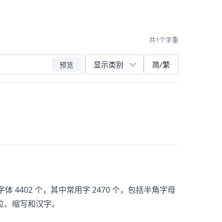
共1个字重
简/繁
预览
4402 个，其中常用字 2470 个，包括半角字母
位、缩写和汉字。