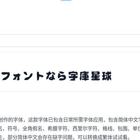
フォントなら字庫星球
ン创作的字体，这款字体已包含日常所需字体应用，包含简体中文字体 
名、符号、全角假名、希腊字符、西里尔字符、格线、包围、单
主，部分简体中文会存在缺字问题，可以转换成繁体试试看。