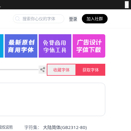
✕
加入社群
登录
收藏字体
获取字体
字符集：
大陆简体(GB2312-80)
授权说明