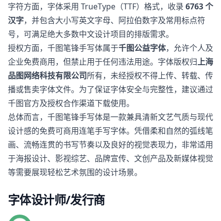
字符方面，字体采用 TrueType（TTF）格式，收录
6763 个
汉字
，并包含大小写英文字母、阿拉伯数字及常用标点符
号，可满足绝大多数中文设计项目的排版需求。
授权方面，千图笔锋手写体属于
千图公益字体
，允许个人及
企业免费商用，但禁止用于任何违法用途。字体版权归
上海
品图网络科技有限公司
所有，未经授权不得上传、转载、传
播或售卖字体文件。为了保证字体安全与完整性，建议通过
千图官方及授权合作渠道下载使用。
总体而言，千图笔锋手写体是一款兼具清新文艺气质与现代
设计感的免费可商用连笔手写字体。凭借柔和自然的弧线笔
画、流畅连贯的书写节奏以及良好的视觉表现力，非常适用
于海报设计、影视综艺、品牌宣传、文创产品及新媒体视觉
等需要展现轻松艺术氛围的设计场景。
字体设计师/发行商