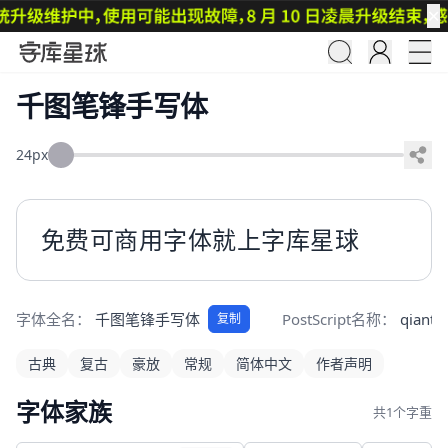
✕
千图笔锋手写体
24px
免费可商用字体就上字库星球
字体全名：
千图笔锋手写体
PostScript名称：
qiantu
复制
古典
复古
豪放
常规
简体中文
作者声明
字体家族
共1个字重