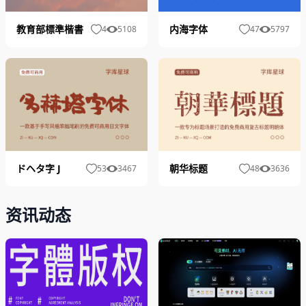
教育部標準楷書
内海字体
4
5108
47
5797
ドヘタ字 J
朝华标题
53
3467
48
3636
资讯动态