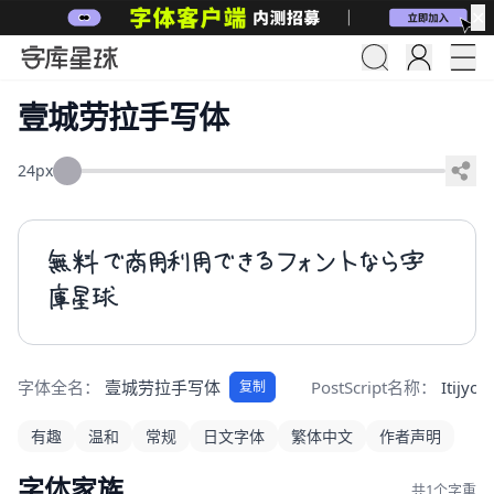
✕
壹城劳拉手写体
24px
無料で商用利用できるフォントなら字
庫星球
字体全名：
壹城劳拉手写体
PostScript名称：
Itijyo
复制
有趣
温和
常规
日文字体
繁体中文
作者声明
字体家族
共1个字重