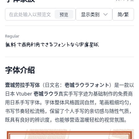
简/繁
预览
Regular
無料で商用利用できるフォントなら字庫星球
字体介绍
壹城劳拉手写体
（日文名：
壱城ラウラフォント
）是一款以
日本 Vtuber
壱城ラウラ
真实手写字迹为基础制作的免费商
用日系手写字体。字体整体风格圆润自然，笔画粗细均匀，
书写节奏轻松流畅，保留了个人手写的亲切感与随性气质，
既具有良好的辨识度，也能够营造温暖轻松的视觉氛围。