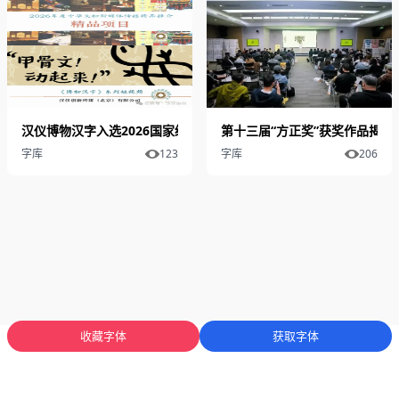
汉仪博物汉字入选2026国家级文化精品项目：甲骨文动画传播再获
第十三届“方正奖”获奖作品揭晓
字库
123
字库
206
收藏字体
获取字体