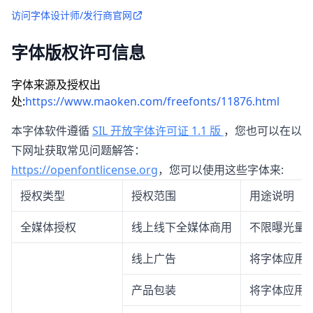
访问字体设计师/发行商官网
字体版权许可信息
字体来源及授权出
处:
https://www.maoken.com/freefonts/11876.html
本字体软件遵循
SIL 开放字体许可证 1.1 版
，您也可以在以
下网址获取常见问题解答：
https://openfontlicense.org
，您可以使用这些字体来:
授权类型
授权范围
用途说明
全媒体授权
线上线下全媒体商用
不限曝光量
线上广告
将字体应用
产品包装
将字体应用