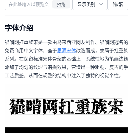
简/繁
预览
字体介绍
猫啃网扛重族宋​是一款由马来西亚网友制作、猫啃网冠名的
免费商用中文字体，基于
思源宋体
改造而成，隶属于扛重族
系列。在保留标准宋体骨架的基础上，系统性地为笔画边缘
添加了均匀的纹理与磨损效果，营造出一种粗粝、复古的手
工艺质感，从而在规整的结构中注入了独特的视觉个性。