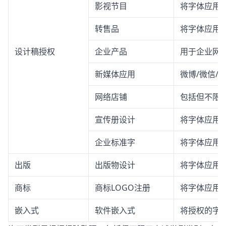
影视节目
将字体应用
转售品
将字体应用
设计稿授权
企业产品
用于企业网站
新媒体应用
微博/微信/
网络店铺
包括但不限
宣传册设计
将字体应用
企业标准字
将字体应用
出版
出版物设计
将字体应用
商标
商标LOGO注册
将字体应用于
嵌入式
软件嵌入式
将授权的字体