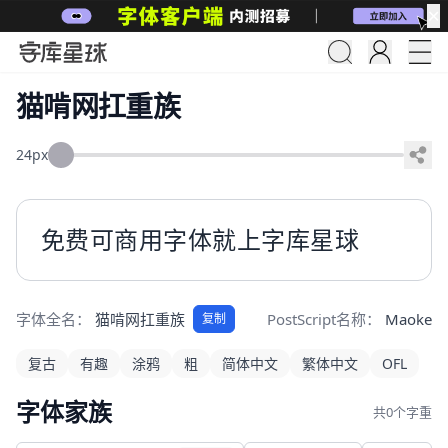
✕
猫啃网扛重族
24px
免费可商用字体就上字库星球
字体全名：
猫啃网扛重族
PostScript名称：
Maoken 
复制
复古
有趣
涂鸦
粗
简体中文
繁体中文
OFL
字体家族
共0个字重