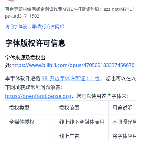
百合等题材绘画或企划请找我MYIL～打赏或约稿：azz.net/MY1L｜
p站uid31711502
访问字体设计师/发行商官网
字体版权许可信息
字体来源及授权出
处:
https://www.bilibili.com/opus/470509183337456676
本字体软件遵循
SIL 开放字体许可证 1.1 版
，您也可以在以
下网址获取常见问题解答：
https://openfontlicense.org
，您可以使用这些字体来:
授权类型
授权范围
用途说明
全媒体授权
线上线下全媒体商用
不限曝光量
线上广告
将字体应用