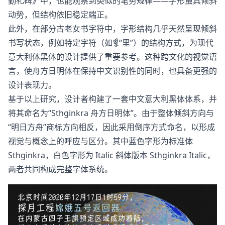
勤礼碑》中，也能观察到类似的笔势规律——字形虽具倾斜
动势，但结构依旧稳定端正。
此外，在部分古老女书字符中，字形结构几乎天然呈现倾斜
书写状态，例如特定字符（如𛉄“里”）的结构方式，为现代
意大利体黑体的设计提供了重要参考。这种跨文化的视觉语
言，使舟方日明体在保持中文识别性的同时，也具备更强的
设计表现力。
基于以上研究，设计者构建了一套中文意大利黑体体系，并
将其命名为“Sthginkra 舟方日明体”。由于整体倾斜方向与
“明日方舟”商标方向相反，因此采用倒序方式命名，以形成
视觉与概念上的呼应与区分。其中蓝色字形为标准体
Sthginkra，白色字形为 Italic 斜体版本 Sthginkra Italic，
两者共同构成完整字体系统。