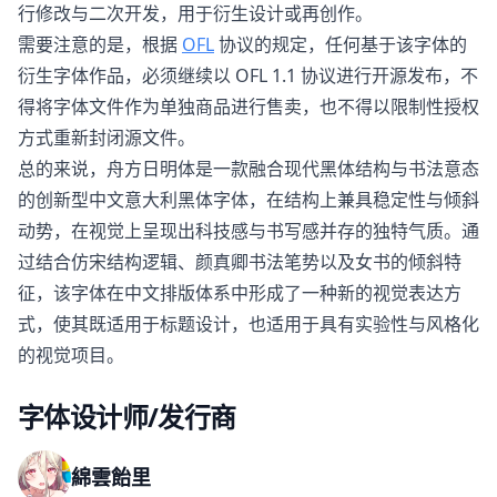
行修改与二次开发，用于衍生设计或再创作。
需要注意的是，根据
OFL
协议的规定，任何基于该字体的
衍生字体作品，必须继续以 OFL 1.1 协议进行开源发布，不
得将字体文件作为单独商品进行售卖，也不得以限制性授权
方式重新封闭源文件。
总的来说，舟方日明体是一款融合现代黑体结构与书法意态
的创新型中文意大利黑体字体，在结构上兼具稳定性与倾斜
动势，在视觉上呈现出科技感与书写感并存的独特气质。通
过结合仿宋结构逻辑、颜真卿书法笔势以及女书的倾斜特
征，该字体在中文排版体系中形成了一种新的视觉表达方
式，使其既适用于标题设计，也适用于具有实验性与风格化
的视觉项目。
字体设计师/发行商
綿雲飴里