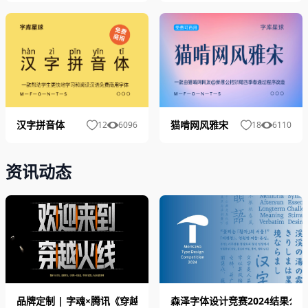
猫啃网风雅宋
汉字拼音体
18
6110
12
6096
资讯动态
品牌定制 | 字魂×腾讯《穿越火线》定制字体发布
森泽字体设计竞赛2024结果公布