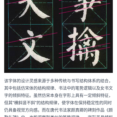
该字体的设计灵感来源于多种传统与书写结构体系的结合，
其中包括仿宋体的结构规律、书法中的笔势逻辑以及女书文
字的倾斜特征。虽然仿宋本身在字形上具有一定倾斜特征，
但其“横斜竖不斜”的结构规律，使字体在保持稳定性的同时
仍具备视觉方向感。而在唐代书法家颜真卿的碑刻作品《颜