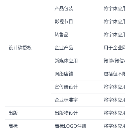
产品包装
将字体应用
影视节目
将字体应用
转售品
将字体应用
设计稿授权
企业产品
用于企业网站
新媒体应用
微博/微信/
网络店铺
包括但不限
宣传册设计
将字体应用
企业标准字
将字体应用
出版
出版物设计
将字体应用
商标
商标LOGO注册
将字体应用于