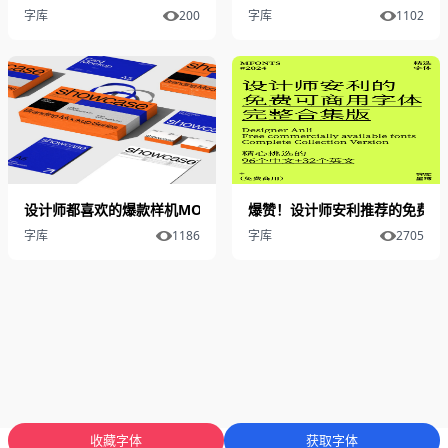
字库
200
字库
1102
设计师都喜欢的爆款样机MOCKUP
爆赞！设计师安利推荐的免费可
字库
1186
字库
2705
收藏字体
获取字体