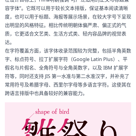
容字体”。它既可以用于较长文本排版，保证基本阅读清晰
度，也可以用于标题、海报等展示场景，在较大字号下呈现
出明显的风格特征。相比传统明朝体偏严肃、偏正式的气
质，它更适合文艺类、生活方式类、轻内容品牌的视觉表
达。
在字符覆盖方面，该字体收录范围较为完整，包括半角英数
字、标点符号、拉丁扩展字符（Google Latin Plus）、平
假名与片假名、全角符号与全角英数字，以及 IBM 扩展字
符等，同时还支持 JIS 第一水准与第二水准汉字，并补充了
常用符号及希腊字母、西里尔字母等多语言字符。这使其在
跨语言排版中也具备较好的兼容能力。