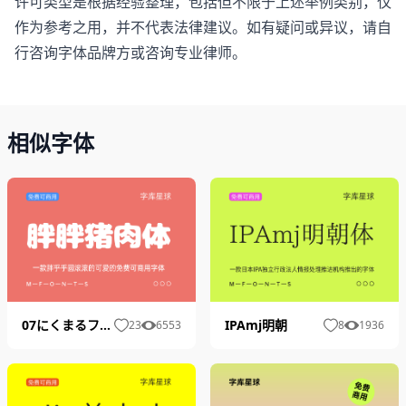
许可类型是根据经验整理，包括但不限于上述举例类别，仅
作为参考之用，并不代表法律建议。如有疑问或异议，请自
行咨询字体品牌方或咨询专业律师。
相似字体
07にくまるフォント
IPAmj明朝
23
6553
8
1936