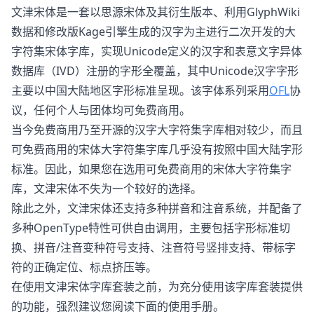
文津宋体是一套以思源宋体及其衍生版本、利用GlyphWiki
数据和修改版Kage引擎生成的汉字为主进行二次开发的大
字符集宋体字库，实现Unicode定义的汉字和表意文字异体
数据库（IVD）注册的字形全覆盖，其中Unicode汉字字形
主要以中国大陆地区字形标准呈现。该字体系列采用
OFL
协
议，任何个人与团体均可免费商用。
当今免费商用乃至开源的汉字大字符集字库相对较少，而且
可免费商用的宋体大字符集字库几乎没有按照中国大陆字形
标准。因此，如果您在选用可免费商用的宋体大字符集字
库，文津宋体不失为一个较好的选择。
除此之外，文津宋体还支持多种拼音和注音系统，并配备了
多种OpenType特性可供自由调用，主要包括字形标准切
换、拼音/注音变种符号支持、注音符号竖排支持、带标字
符的正确定位、标点挤压等。
在使用文津宋体字库套装之前，为充分使用该字库套装提供
的功能，强烈建议您阅读下面的使用手册。