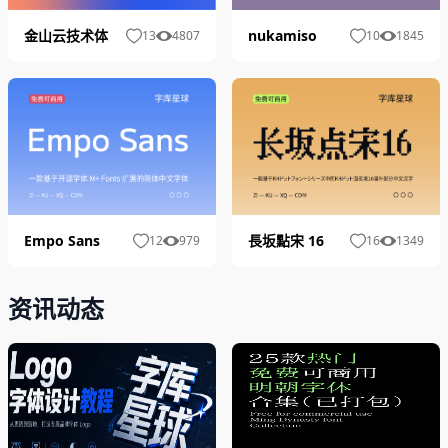
金山云技术体
nukamiso
13
4807
10
1845
Empo Sans
長坂點宋 16
12
979
16
1349
资讯动态