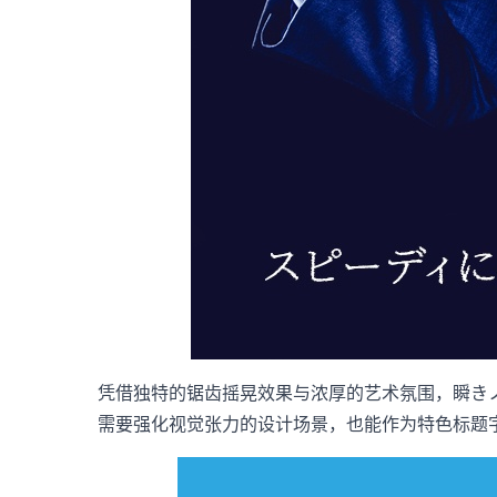
凭借独特的锯齿摇晃效果与浓厚的艺术氛围，瞬きノ
需要强化视觉张力的设计场景，也能作为特色标题