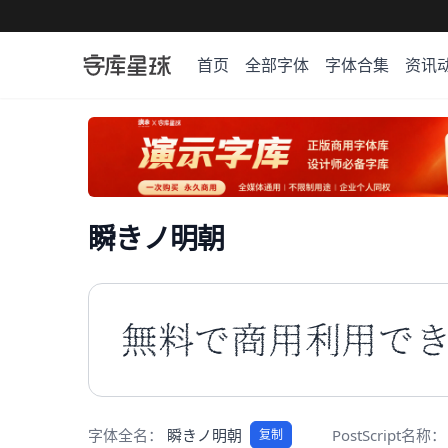
首页
全部字体
字体合集
资讯
瞬きノ明朝
無料で商用利用で
字体全名：
瞬きノ明朝
PostScript名称：
复制