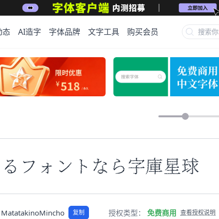
动态
AI造字
字体品牌
文字工具
购买会员
きるフォントなら字庫星球
MatatakinoMincho
授权类型：
免费商用
复制
查看授权说明