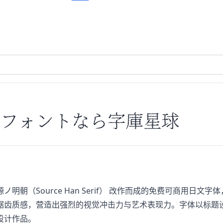
フォントなら字庫星球
款基于 源ノ明朝（Source Han Serif） 改作而成的免费可
锯齿质感，营造出强烈的视觉冲击力与艺术表现力。字体以标题
设计作品。