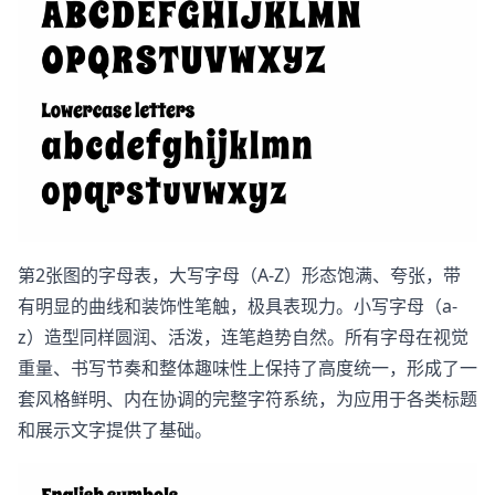
第2张图的字母表，大写字母（A-Z）形态饱满、夸张，带
有明显的曲线和装饰性笔触，极具表现力。小写字母（a-
z）造型同样圆润、活泼，连笔趋势自然。所有字母在视觉
重量、书写节奏和整体趣味性上保持了高度统一，形成了一
套风格鲜明、内在协调的完整字符系统，为应用于各类标题
和展示文字提供了基础。