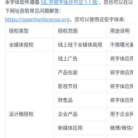
本字体软件遵循
SIL 开放字体许可证 1.1 版
，您也可以在以
下网址获取常见问题解答：
https://openfontlicense.org
，您可以使用这些字体来:
授权类型
授权范围
用途说明
全媒体授权
线上线下全媒体商用
不限曝光量
线上广告
将字体应用
产品包装
将字体应用
影视节目
将字体应用
转售品
将字体应用
设计稿授权
企业产品
用于企业网站
新媒体应用
微博/微信/