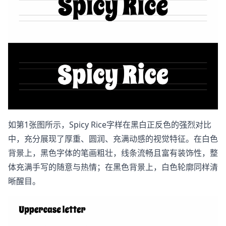
如第1张图所示，Spicy Rice字样在黑白正反色的强烈对比
中，充分展现了厚重、圆润、充满动感的视觉特征。在白色
背景上，黑色字体的笔画粗壮，线条流畅且富有装饰性，整
体充满手写的随意与热情；在黑色背景上，白色轮廓同样清
晰醒目。