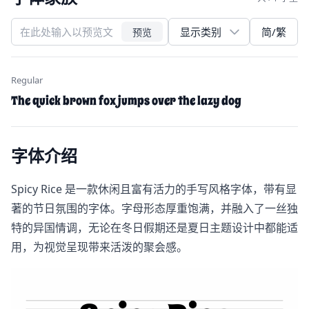
简/繁
预览
Regular
The quick brown fox jumps over the lazy dog
字体介绍
Spicy Rice​ 是一款休闲且富有活力的手写风格字体，带有显
著的节日氛围的字体。字母形态厚重饱满，并融入了一丝独
特的异国情调，无论在冬日假期还是夏日主题设计中都能适
用，为视觉呈现带来活泼的聚会感。