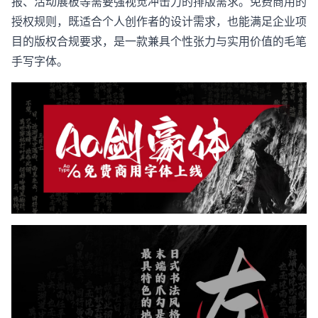
报、活动展板等需要强视觉冲击力的排版需求。免费商用的
授权规则，既适合个人创作者的设计需求，也能满足企业项
目的版权合规要求，是一款兼具个性张力与实用价值的毛笔
手写字体。