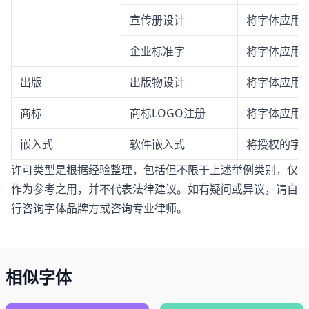
宣传册设计
将字体应用
企业标准字
将字体应用
出版
出版物设计
将字体应用
商标
商标LOGO注册
将字体应用于
嵌入式
软件嵌入式
将授权的字体
许可类型是根据经验整理，包括但不限于上述举例类别，仅
作为参考之用，并不代表法律建议。如有疑问或异议，请自
行咨询字体品牌方或咨询专业律师。
相似字体