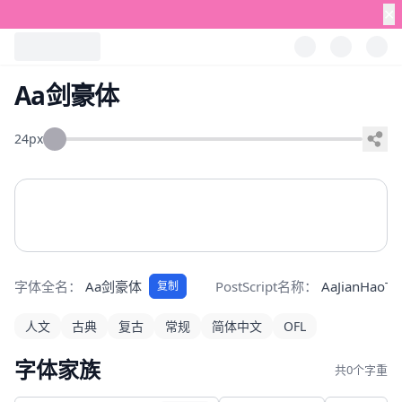
✕
Aa剑豪体
24px
字体全名：
Aa剑豪体
PostScript名称：
AaJianHaoTi
复制
人文
古典
复古
常规
简体中文
OFL
字体家族
共0个字重