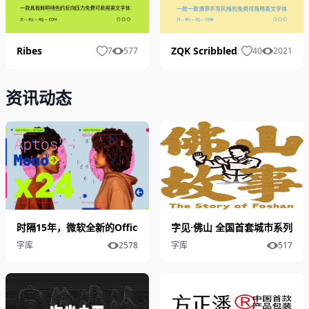
Ribes
ZQK Scribbled
7
577
40
2021
资讯动态
时隔15年，微软全新的Office字体Aptos是如何设计出来的？
字见·佛山 全国首套城市系列字
字库
2578
字库
517