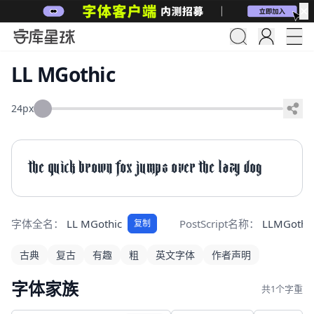
✕
LL MGothic
24px
The quick brown fox jumps over the lazy dog
字体全名：
LL MGothic
PostScript名称：
LLMGothic
复制
古典
复古
有趣
粗
英文字体
作者声明
字体家族
共1个字重