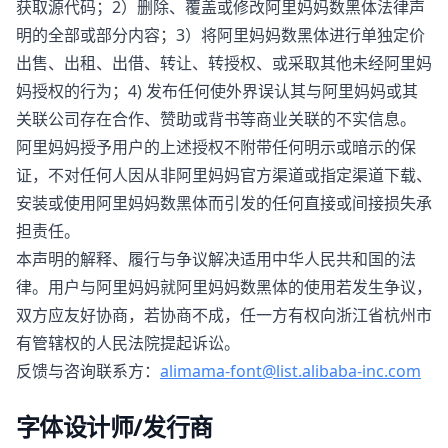
获取源代码；2）删除、覆盖或修改阿里妈妈数黑体法律声
明的全部或部分内容；3）将阿里妈妈数黑体进行单独定价
出售、出租、出借、转让、转授权、或采取其他未经阿里妈
妈授权的行为；4) 发布任何使外界误认其与阿里妈妈或其
关联公司存在合作、赞助或背书等商业关联的不实信息。
阿里妈妈授予用户的上述授权不附带任何明示或暗示的保
证，不对任何人因从非阿里妈妈官方渠道或指定渠道下载、
安装或使用阿里妈妈数黑体而引发的任何直接或间接损失承
担责任。
本声明的解释、履行与争议解决适用中华人民共和国的法
律。用户与阿里妈妈就阿里妈妈数黑体的使用若发生争议，
双方应友好协商，若协商不成，任一方有权向浙江省杭州市
有管辖权的人民法院提起诉讼。
反馈与咨询联系方：
alimama-font@list.alibaba-inc.com
字体设计师/发行商