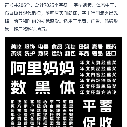
符号共206个，总计7025个字符。 字型饱满、体态中正，
布白极具现代韵律，落笔厚实而简练；字里行间流露出先
锋、前卫和时尚的视觉感受。适用于电商、广告、品牌形
象、推广物料等场景。