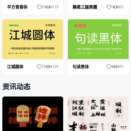
平方青春体
獅尾三腿黑體
33
6115
1
831
江城圆体
句读黑体
15
8125
4
951
资讯动态