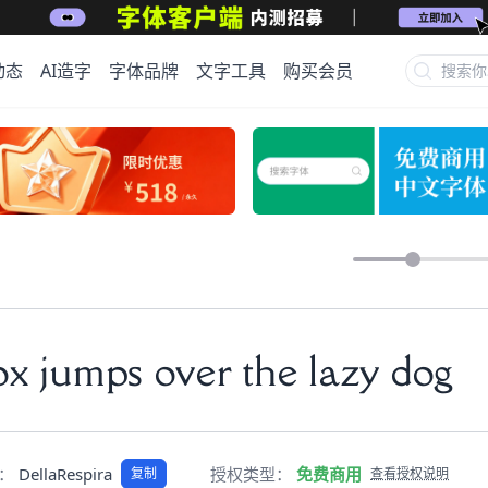
动态
AI造字
字体品牌
文字工具
购买会员
x jumps over the lazy dog
称：
DellaRespira
授权类型：
免费商用
复制
查看授权说明