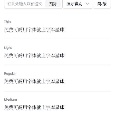
简/繁
预览
Thin
免费可商用字体就上字库星球
Light
免费可商用字体就上字库星球
Regular
免费可商用字体就上字库星球
Medium
免费可商用字体就上字库星球