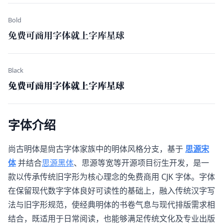
Bold
免费可商用字体就上字库星球
Black
免费可商用字体就上字库星球
字体介绍
尚古明体是尙古字体家族中的明体风格分支，基于
思源宋
体
并结合
思源黑体
、思源等宽等开源项目衍生开发，是一
款以传承传统旧字形为核心理念的免费商用 CJK 字体。字体
在保留现代数字字体良好可读性的基础上，融入传统汉字写
法与旧字形规范，使经典明体的书卷气息与现代排版需求相
结合，既适用于日常阅读，也能够满足传统文化及专业出版