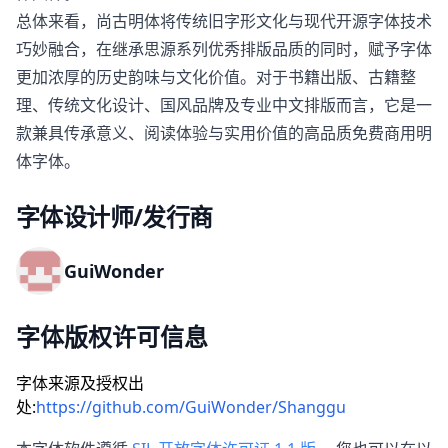
总体来看，尚古明体将传统旧字形文化与现代开源字体技术
巧妙融合，在继承思源系列优秀排版品质的同时，赋予字体
更加浓厚的历史韵味与文化价值。对于书籍出版、古籍整
理、传统文化设计、国风品牌及专业中文排版而言，它是一
款兼具传承意义、阅读体验与实用价值的高品质免费商用明
体字体。
字体设计师/发行商
GuiWonder
字体版权许可信息
字体来源及授权出
处:
https://github.com/GuiWonder/Shanggu