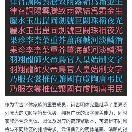
作为尙古字体家族的重要成员，尚古明体完整继承了思源系
列庞大的 CJK 字符集优势，拥有广泛的汉字覆盖能力，同时
家族还包含黑体、圆体及对应的简转繁版本，可满足不同风
格与不同地区的排版需求。凭借典雅的明体笔画、清晰的衬