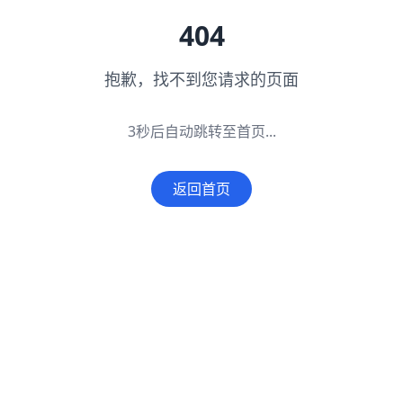
字体介绍
404
字体版权许可信息
抱歉，找不到您请求的页面
字体来源及授权出处:
....
3秒后自动跳转至首页...
相似字体
返回首页
资讯动态
暂无内容