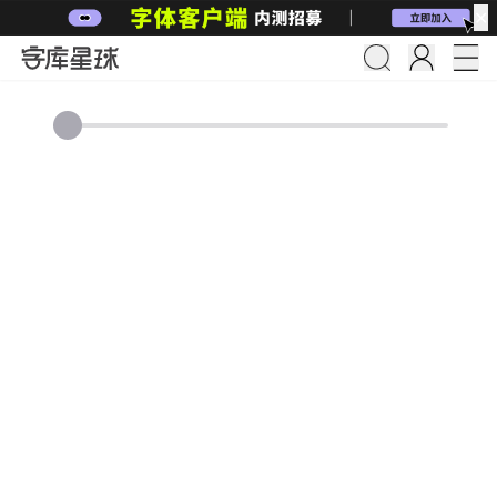
✕
24px
免费可商用字体就上字库星球
字体全名：
PostScript名称：
授权类型
复制
复制
字体家族
共0个字重
简/繁
预览