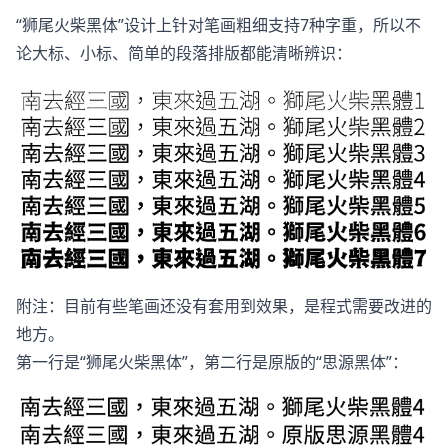
“狮尾火柴黑体”设计上针对笔画粗细支持7种字重，所以不
论大标、小标、简单的段落排版都能清晰辨识：
附注：目前有些笔画还没有套用到效果，是程式需要改进的
地方。
第一行是“狮尾火柴黑体”，第二行是原版的“思源黑体”：