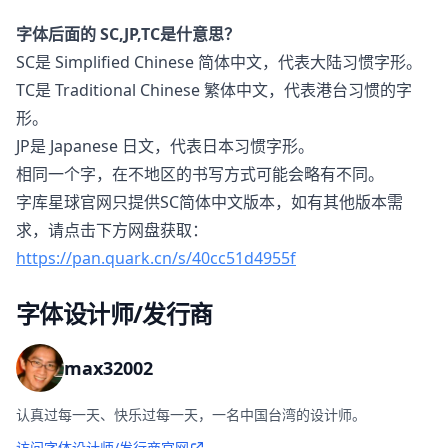
字体后面的 SC,JP,TC是什意思？
SC是 Simplified Chinese 简体中文，代表大陆习惯字形。
TC是 Traditional Chinese 繁体中文，代表港台习惯的字
形。
JP是 Japanese 日文，代表日本习惯字形。
相同一个字，在不地区的书写方式可能会略有不同。
字库星球官网只提供SC简体中文版本，如有其他版本需
求，请点击下方网盘获取：
https://pan.quark.cn/s/40cc51d4955f
字体设计师/发行商
max32002
认真过每一天、快乐过每一天，一名中国台湾的设计师。
访问字体设计师/发行商官网