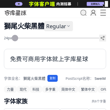
✕
獅尾火柴黑體
Regular
24px
免费可商用字体就上字库星球
字体全名：
獅尾火柴黑體
PostScript名称：
SweiMat
复制
力量
现代
科技
多字重
简体中文
繁体中文
OFL
字体家族
共6个字重