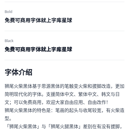
Bold
免费可商用字体就上字库星球
Black
免费可商用字体就上字库星球
字体介绍
狮尾火柴黑体基于思源黑体的笔触变火柴和拔脚改造，更加
简明现代化的字体。支援简体中文、繁体中文、韩文与日
文；可以免费商用，欢迎大家自由应用、自由改作！
狮尾火柴黑体的特色是：笔画的起头与收尾较宽，有火柴造
型。
「狮尾火柴黑体」与「狮尾火腿黑体」差别在有没有拔脚，