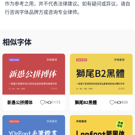
作为参考之用，并不代表法律建议。如有疑问或异议，请自
行咨询字体品牌方或咨询专业律师。
相似字体
新愚公拼搏体
獅尾B2黑體
9
1173
4
939