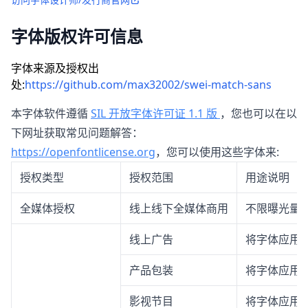
字体版权许可信息
字体来源及授权出
处:
https://github.com/max32002/swei-match-sans
本字体软件遵循
SIL 开放字体许可证 1.1 版
，您也可以在以
下网址获取常见问题解答：
https://openfontlicense.org
，您可以使用这些字体来:
授权类型
授权范围
用途说明
全媒体授权
线上线下全媒体商用
不限曝光量
线上广告
将字体应用
产品包装
将字体应用
影视节目
将字体应用