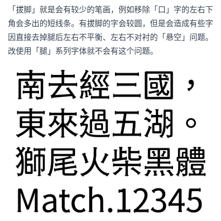
「拔脚」就是会有较少的笔画，例如移除「口」字的左右下
角会多出的短线条。有拔脚的字会较圆，但是会造成有些字
因直接去掉腿后左右不平衡、左右不对衬的「悬空」问题。
改使用「腿」系列字体就不会有这个问题。