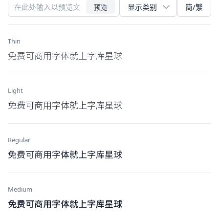
简/繁
预览
Thin
免费可商用字体就上字库星球
Light
免费可商用字体就上字库星球
Regular
免费可商用字体就上字库星球
Medium
免费可商用字体就上字库星球