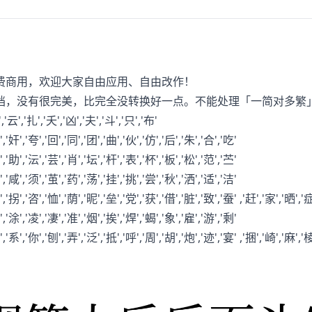
费商用，欢迎大家自由应用、自由改作！
档，没有很完美，比完全没转换好一点。不能处理「一简对多繁
','云','扎','夭','凶','夫','斗','只','布'
','奸','夸','回','同','团','曲','伙','仿','后','朱','合','吃'
','助','沄','芸','肖','坛','杆','表','杯','板','松','范','苎'
','咸','须','茧','药','荡','挂','挑','尝','秋','洒','适','洁'
','拐','咨','恤','荫','昵','垒','党','获','借','脏','致','蚕' ,'赶','家','晒','症
','涂','凌','凄','准','烟','挨','焊','蝎','象','雇','游','剩'
'苏','系','你','刨','弄','泛','抵','呼','周','胡','炮','迹','宴' ,'捆','崎',