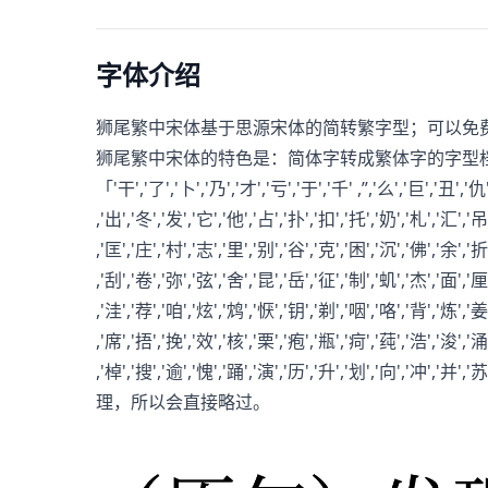
字体介绍
狮尾繁中宋体基于思源宋体的简转繁字型；可以免
狮尾繁中宋体的特色是：简体字转成繁体字的字型
「'干','了','卜','乃','才','亏','于','千' ,”,'么','巨','丑','仇
,'出','冬','发','它','他','占','扑','扣','托','奶','札','汇','吊
,'匡','庄','村','志','里','别','谷','克','困','沉','佛','余','折
,'刮','卷','弥','弦','舍','昆','岳','征','制','虮','杰','面','厘
,'洼','荐','咱','炫','鸩','恹','钥','剃','咽','咯','背','炼','姜
,'席','捂','挽','效','核','栗','疱','瓶','疴','莼','浩','浚','涌
,'棹','搜','逾','愧','踊','演','历','升','划','向','冲','并',
理，所以会直接略过。