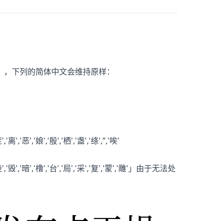
」，下列的简体中文会维持原样：
','离','恶','娘','殷','栖','盏','绦',”,'唉'
'麻','棱','毁','暗','橹','台','局','采','复','蒙','雕'」由于无法处