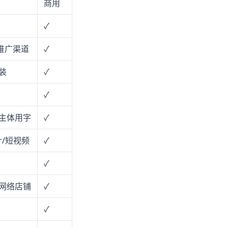
商用
✓
推广渠道
✓
装
✓
✓
主体用字
✓
r/短视频
✓
✓
网络店铺
✓
✓