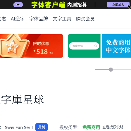
动态
AI造字
字体品牌
文字工具
购买会员
上字库星球
称：
Swei Fan Serif
授权类型：
免费商用
复制
查看授权说明