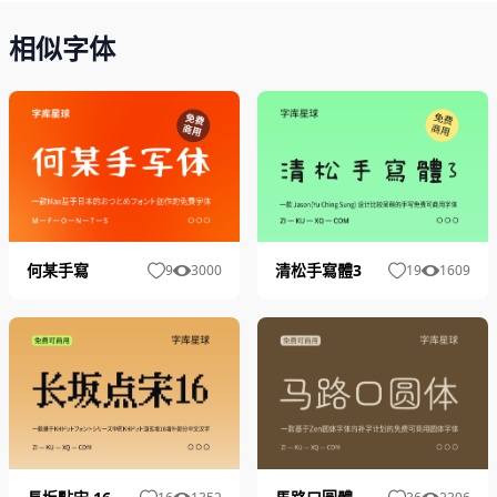
相似字体
清松手寫體3
何某手寫
19
1609
9
3000