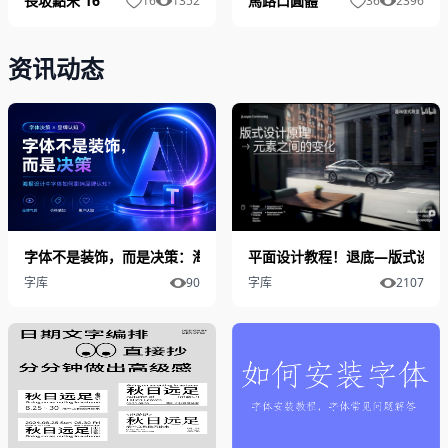
長坂點宋 16
馬路口圓體
16
1352
36
2396
资讯动态
字体不是装饰，而是决策：海报设计中字体如何影响品牌认知？
平面设计教程！退底—版式设计
字库
90
字库
2107