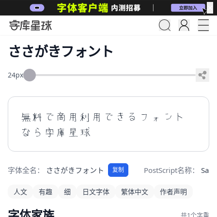
✕
ささがきフォント
24px
無料で商用利用できるフォント
なら字庫星球
字体全名：
ささがきフォント
PostScript名称：
Sasa
复制
人文
有趣
细
日文字体
繁体中文
作者声明
字体家族
共1个字重