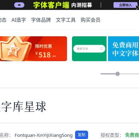
动态
AI造字
字体品牌
文字工具
购买会员
上字库星球
pt名称：
Fontquan-XinYiJiXiangSong
授权类型：
免费商
复制