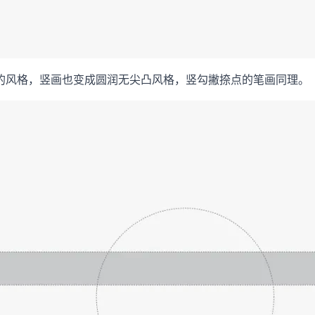
的风格，竖画也变成圆润无尖凸风格，竖勾撇捺点的笔画同理。